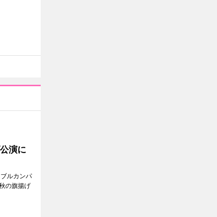
げ公演に
ンブルカンパ
今秋の旗揚げ