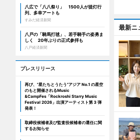
八広で「八八祭り」 1500人が提灯行
列、多幸アートも
すみだ経済新聞
最新ニ
八戸の「騎馬打毬」、若手騎手の姿勇ま
しく 20年ぶりの正式参拝も
八戸経済新聞
プレスリリース
再び、”星たちとうたう”アジア No.1 の星空
のもと開催されるMusic
&CampFes「Rockroshi Starry Music
Festival 2026」出演アーティスト第 3 弾
発表！
取締役候補者及び監査役候補者の選任に関
するお知らせ