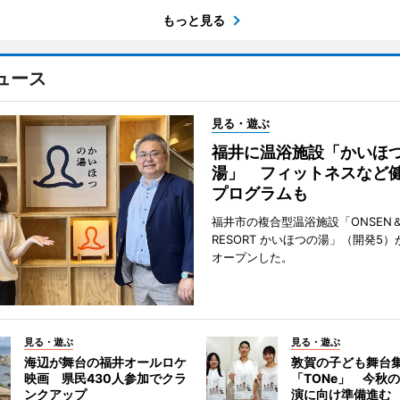
もっと見る
ュース
見る・遊ぶ
福井に温浴施設「かいほ
湯」 フィットネスなど
プログラムも
福井市の複合型温浴施設「ONSEN＆
RESORT かいほつの湯」（開発5）
オープンした。
見る・遊ぶ
見る・遊ぶ
海辺が舞台の福井オールロケ
敦賀の子ども舞台
映画 県民430人参加でクラ
「TONe」 今秋
ンクアップ
演に向け準備進む