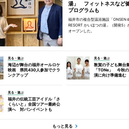
湯」 フィットネスなど
プログラムも
福井市の複合型温浴施設「ONSEN＆
RESORT かいほつの湯」（開発5）
オープンした。
見る・遊ぶ
見る・遊ぶ
海辺が舞台の福井オールロケ
敦賀の子ども舞台
映画 県民430人参加でクラ
「TONe」 今秋
ンクアップ
演に向け準備進む
見る・遊ぶ
福井の伝統工芸アイドル「さ
くらいと」全国ツアー最終公
演へ 対バンイベントも
もっと見る