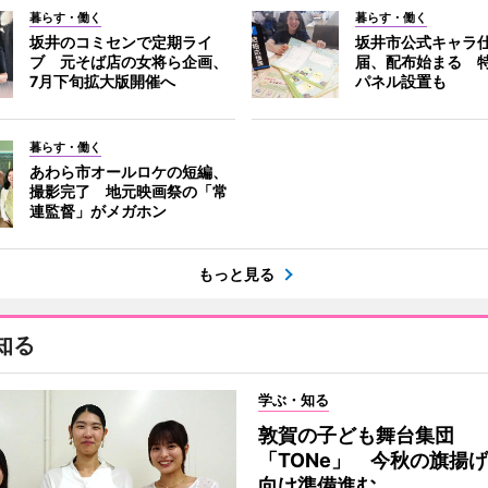
暮らす・働く
暮らす・働く
坂井のコミセンで定期ライ
坂井市公式キャラ
ブ 元そば店の女将ら企画、
届、配布始まる 
7月下旬拡大版開催へ
パネル設置も
暮らす・働く
あわら市オールロケの短編、
撮影完了 地元映画祭の「常
連監督」がメガホン
もっと見る
知る
学ぶ・知る
敦賀の子ども舞台集団
「TONe」 今秋の旗揚
向け準備進む