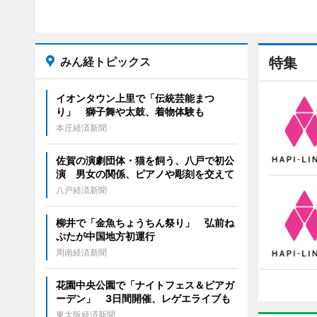
みん経トピックス
特集
イオンタウン上里で「伝統芸能まつ
り」 獅子舞や太鼓、着物体験も
本庄経済新聞
佐賀の演劇団体・猫を飼う、八戸で初公
演 男女の関係、ピアノや彫刻を交えて
八戸経済新聞
柳井で「金魚ちょうちん祭り」 弘前ね
ぷたが中国地方初運行
周南経済新聞
花園中央公園で「ナイトフェス＆ビアガ
ーデン」 3日間開催、レゲエライブも
東大阪経済新聞