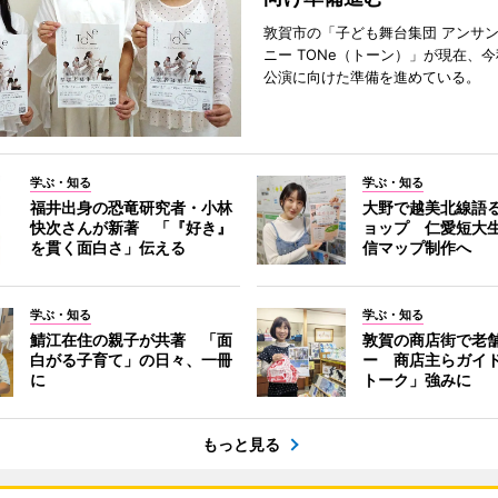
敦賀市の「子ども舞台集団 アンサ
ニー TONe（トーン）」が現在、
公演に向けた準備を進めている。
学ぶ・知る
学ぶ・知る
福井出身の恐竜研究者・小林
大野で越美北線語
快次さんが新著 「『好き』
ョップ 仁愛短大
を貫く面白さ」伝える
信マップ制作へ
学ぶ・知る
学ぶ・知る
鯖江在住の親子が共著 「面
敦賀の商店街で老
白がる子育て」の日々、一冊
ー 商店主らガイ
に
トーク」強みに
もっと見る