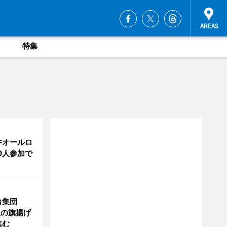
特集
井オールロ
0人参加で
台集団
秋の旗揚げ
進む