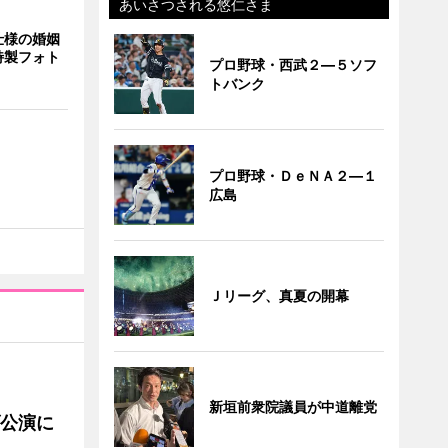
あいさつされる悠仁さま
仕様の婚姻
特製フォト
プロ野球・西武２―５ソフ
トバンク
プロ野球・ＤｅＮＡ２―１
広島
Ｊリーグ、真夏の開幕
新垣前衆院議員が中道離党
げ公演に