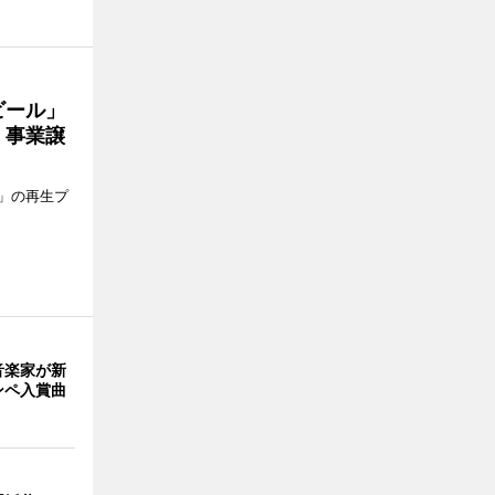
ビール」
、事業譲
」の再生プ
音楽家が新
ンペ入賞曲