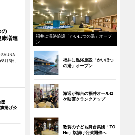
つの
福井に温浴施設「かいほつの湯」オープ
健康増進
ン
SAUNA
福井に温浴施設「かいほつ
が8月3日、
の湯」オープン
海辺が舞台の福井オールロ
ケ映画クランクアップ
集団
の旗揚げ公
敦賀の子ども舞台集団「TO
Ne」旗揚げ公演開催へ