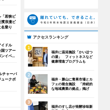
ル「若狭ビ
長濱浪漫ビ
に名乗り
アクセスランキング
アイドル
全国ツアー
福井に温浴施設「かいほつ
バンイベ…
の湯」 フィットネスなど
健康増進プログラムも
ルチャーバ
ジュークボ
福井・勝山に青果市場とカ
フェの複合施設 「持続的
な地域農業の拠点」掲げ
福井のすし店が発酵珍味新