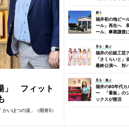
買う
福井初の地ビー
ール」再生へ 
ール、事業譲渡
見る・遊ぶ
福井の伝統工芸
「さくらいと」
最終公演へ 対
見る・遊ぶ
湯」 フィット
福井の80年代カ
ー 「看板」の
も
ックスが復活
RT かいほつの湯」（開発5）