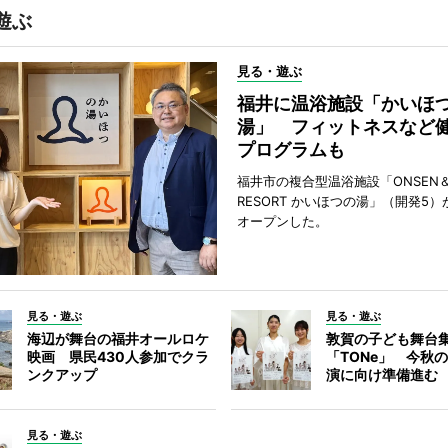
遊ぶ
見る・遊ぶ
福井に温浴施設「かいほ
湯」 フィットネスなど
プログラムも
福井市の複合型温浴施設「ONSEN＆
RESORT かいほつの湯」（開発5）
オープンした。
見る・遊ぶ
見る・遊ぶ
海辺が舞台の福井オールロケ
敦賀の子ども舞台
映画 県民430人参加でクラ
「TONe」 今秋
ンクアップ
演に向け準備進む
見る・遊ぶ