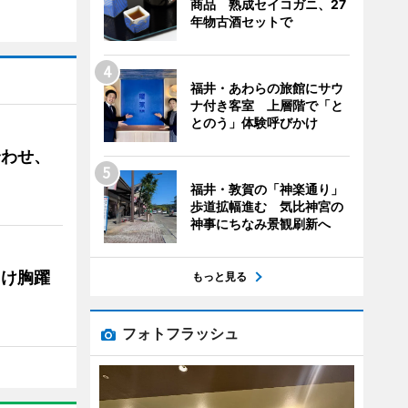
商品 熟成セイコガニ、27
年物古酒セットで
福井・あわらの旅館にサウ
ナ付き客室 上層階で「と
とのう」体験呼びかけ
合わせ、
福井・敦賀の「神楽通り」
歩道拡幅進む 気比神宮の
神事にちなみ景観刷新へ
向け胸躍
もっと見る
フォトフラッシュ