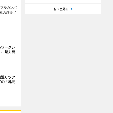
ンブルカンパ
もっと見る
今秋の旗揚げ
るワークシ
生、魅力発
舗巡りツア
ドの「地元