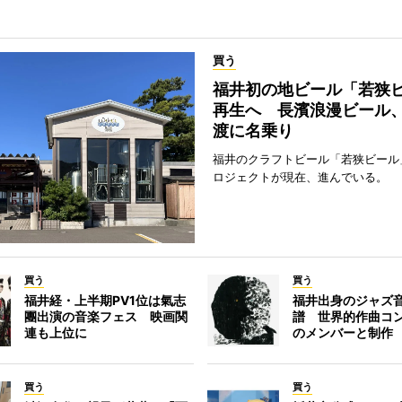
買う
福井初の地ビール「若狭
再生へ 長濱浪漫ビール
渡に名乗り
福井のクラフトビール「若狭ビール
ロジェクトが現在、進んでいる。
買う
買う
福井経・上半期PV1位は氣志
福井出身のジャズ
團出演の音楽フェス 映画関
譜 世界的作曲コ
連も上位に
のメンバーと制作
買う
買う