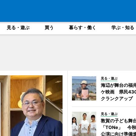
見る・遊ぶ
買う
暮らす・働く
学ぶ・知る
見る・遊ぶ
海辺が舞台の福
ケ映画 県民43
クランクアップ
見る・遊ぶ
敦賀の子ども舞
「TONe」 今
公演に向け準備