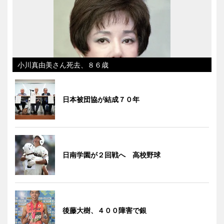
小川真由美さん死去、８６歳
日本被団協が結成７０年
日南学園が２回戦へ 高校野球
後藤大樹、４００障害で銀