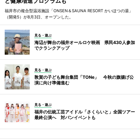
ど健康増進プログラムも
福井市の複合型温浴施設「ONSEN＆SAUNA RESORT かいほつの湯」
（開発5）が8月3日、オープンした。
見る・遊ぶ
海辺が舞台の福井オールロケ映画 県民430人参加
でクランクアップ
見る・遊ぶ
敦賀の子ども舞台集団「TONe」 今秋の旗揚げ公
演に向け準備進む
見る・遊ぶ
福井の伝統工芸アイドル「さくらいと」全国ツアー
最終公演へ 対バンイベントも