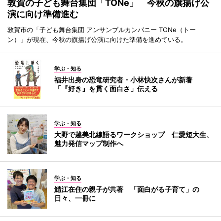
敦賀の子ども舞台集団「TONe」 今秋の旗揚げ公
演に向け準備進む
敦賀市の「子ども舞台集団 アンサンブルカンパニー TONe（トー
ン）」が現在、今秋の旗揚げ公演に向けた準備を進めている。
学ぶ・知る
福井出身の恐竜研究者・小林快次さんが新著
「『好き』を貫く面白さ」伝える
学ぶ・知る
大野で越美北線語るワークショップ 仁愛短大生、
魅力発信マップ制作へ
学ぶ・知る
鯖江在住の親子が共著 「面白がる子育て」の
日々、一冊に