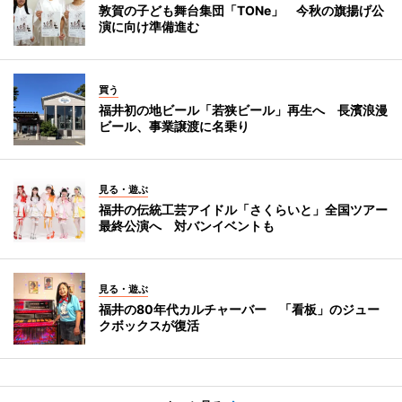
敦賀の子ども舞台集団「TONe」 今秋の旗揚げ公
演に向け準備進む
買う
福井初の地ビール「若狭ビール」再生へ 長濱浪漫
ビール、事業譲渡に名乗り
見る・遊ぶ
福井の伝統工芸アイドル「さくらいと」全国ツアー
最終公演へ 対バンイベントも
見る・遊ぶ
福井の80年代カルチャーバー 「看板」のジュー
クボックスが復活