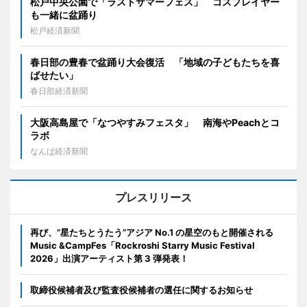
松戸中央公園で「ラストサマーフェス」 コスプレイヤー
も一緒に盆踊り
松戸経済新聞
春日部の豊春で盆踊り大会復活 「地域の子どもたちを喜
ばせたい」
春日部経済新聞
大阪高島屋で「なつやすみフェスタ」 南海やPeachとコ
ラボ
なんば経済新聞
プレスリリース
再び、”星たちとうたう”アジア No.1 の星空のもと開催される
Music &CampFes「Rockroshi Starry Music Festival
2026」出演アーティスト第 3 弾発表！
取締役候補者及び監査役候補者の選任に関するお知らせ