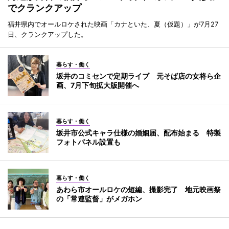
でクランクアップ
福井県内でオールロケされた映画「カナといた、夏（仮題）」が7月27
日、クランクアップした。
暮らす・働く
坂井のコミセンで定期ライブ 元そば店の女将ら企
画、7月下旬拡大版開催へ
暮らす・働く
坂井市公式キャラ仕様の婚姻届、配布始まる 特製
フォトパネル設置も
暮らす・働く
あわら市オールロケの短編、撮影完了 地元映画祭
の「常連監督」がメガホン