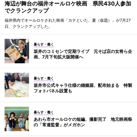
海辺が舞台の福井オールロケ映画 県民430人参加
でクランクアップ
福井県内でオールロケされた映画「カナといた、夏（仮題）」が7月27
日、クランクアップした。
暮らす・働く
坂井のコミセンで定期ライブ 元そば店の女将ら企
画、7月下旬拡大版開催へ
暮らす・働く
坂井市公式キャラ仕様の婚姻届、配布始まる 特製
フォトパネル設置も
暮らす・働く
あわら市オールロケの短編、撮影完了 地元映画祭
の「常連監督」がメガホン