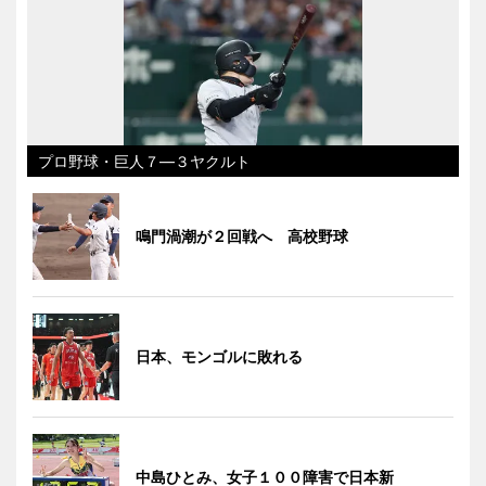
プロ野球・巨人７―３ヤクルト
鳴門渦潮が２回戦へ 高校野球
日本、モンゴルに敗れる
中島ひとみ、女子１００障害で日本新