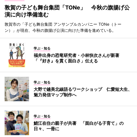
敦賀の子ども舞台集団「TONe」 今秋の旗揚げ公
演に向け準備進む
敦賀市の「子ども舞台集団 アンサンブルカンパニー TONe（トー
ン）」が現在、今秋の旗揚げ公演に向けた準備を進めている。
学ぶ・知る
福井出身の恐竜研究者・小林快次さんが新著
「『好き』を貫く面白さ」伝える
学ぶ・知る
大野で越美北線語るワークショップ 仁愛短大生、
魅力発信マップ制作へ
学ぶ・知る
鯖江在住の親子が共著 「面白がる子育て」の
日々、一冊に