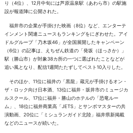
り（4位）、12月中旬には芦原温泉駅（あわら市）の駅施
設が報道陣に公開された。
福井市の企業が手掛けた映画（8位）など、エンターテ
インメント関連ニュースもランキングをにぎわせた。アイ
ドルグループ「乃木坂46」が全国展開したキャンペーン
（6位）の記事は、えちぜん鉄道の「発坂（ほっさか）」
駅（勝山市）が対象38カ所の一つに選ばれたことなどが
追い風となり、配信1週間たたずしてベスト10入りした。
そのほか、11位に福井の「黒龍」蔵元が手掛けるオン・
ザ・ロック向け日本酒、13位に福井・坂井市のミュージカ
ルスクール、17位に福井・勝山のホテルの「恐竜ルー
ム」、18位に福井商業高「JETS」とサンボマスターの共
演動画、20位に「ミシュランガイド北陸」福井県新掲載
などのニュースが続いた。