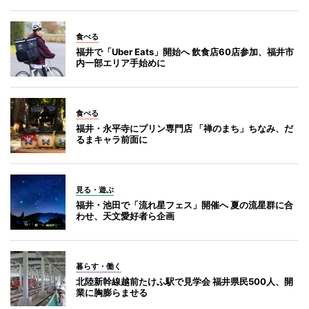
食べる
福井で「Uber Eats」開始へ 飲食店60店参加、福井市
内一部エリア手始めに
食べる
福井・永平寺にプリン専門店 「禅のまち」ちなみ、だ
るまキャラ前面に
見る・遊ぶ
福井・池田で「流れ星フェス」開催へ 夏の流星群に合
わせ、天文愛好者ら企画
暮らす・働く
北陸新幹線越前たけふ駅で見学会 福井県民500人、開
業に胸膨らませる