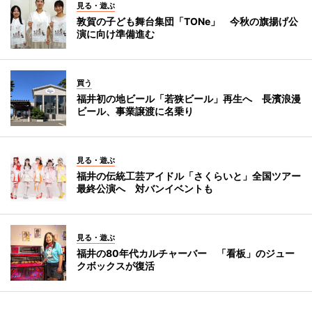
見る・遊ぶ
敦賀の子ども舞台集団「TONe」 今秋の旗揚げ公
演に向け準備進む
買う
福井初の地ビール「若狭ビール」再生へ 長濱浪漫
ビール、事業譲渡に名乗り
見る・遊ぶ
福井の伝統工芸アイドル「さくらいと」全国ツアー
最終公演へ 対バンイベントも
見る・遊ぶ
福井の80年代カルチャーバー 「看板」のジュー
クボックスが復活