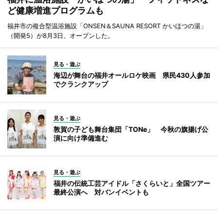
ど健康増進プログラムも
福井市の複合型温浴施設「ONSEN＆SAUNA RESORT かいほつの湯」
（開発5）が8月3日、オープンした。
見る・遊ぶ
海辺が舞台の福井オールロケ映画 県民430人参加
でクランクアップ
見る・遊ぶ
敦賀の子ども舞台集団「TONe」 今秋の旗揚げ公
演に向け準備進む
見る・遊ぶ
福井の伝統工芸アイドル「さくらいと」全国ツアー
最終公演へ 対バンイベントも