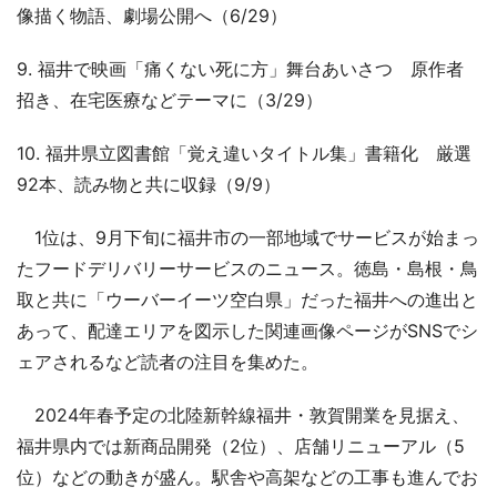
像描く物語、劇場公開へ（6/29）
9. 福井で映画「痛くない死に方」舞台あいさつ 原作者
招き、在宅医療などテーマに（3/29）
10. 福井県立図書館「覚え違いタイトル集」書籍化 厳選
92本、読み物と共に収録（9/9）
1位は、9月下旬に福井市の一部地域でサービスが始まっ
たフードデリバリーサービスのニュース。徳島・島根・鳥
取と共に「ウーバーイーツ空白県」だった福井への進出と
あって、配達エリアを図示した関連画像ページがSNSでシ
ェアされるなど読者の注目を集めた。
2024年春予定の北陸新幹線福井・敦賀開業を見据え、
福井県内では新商品開発（2位）、店舗リニューアル（5
位）などの動きが盛ん。駅舎や高架などの工事も進んでお