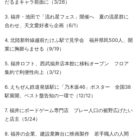
だるまキャラ前面に（3/26）
3. 福井・池田で「流れ星フェス」開催へ 夏の流星群に
合わせ、天文愛好者ら企画（6/1）
4. 北陸新幹線越前たけふ駅で見学会 福井県民500人、開
業に胸膨らませる（9/19）
5. 福井ロフト、西武福井店本館に移転オープン フロア
集約で利便性向上（3/12）
6. えちぜん鉄道発坂駅に「乃木坂46」ポスター 全国38
駅展開、ベスト盤告知の一環で（12/12）
7. 福井にボードゲーム専門店 プレー人口の裾野広げたい
と店主（5/24）
8. 福井の企業、建設業舞台に映画製作 若手職人の人間