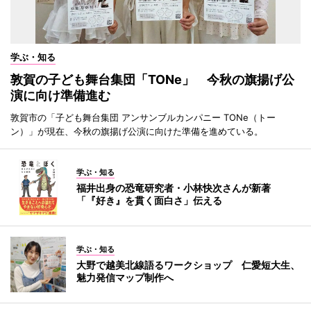
学ぶ・知る
敦賀の子ども舞台集団「TONe」 今秋の旗揚げ公
演に向け準備進む
敦賀市の「子ども舞台集団 アンサンブルカンパニー TONe（トー
ン）」が現在、今秋の旗揚げ公演に向けた準備を進めている。
学ぶ・知る
福井出身の恐竜研究者・小林快次さんが新著
「『好き』を貫く面白さ」伝える
学ぶ・知る
大野で越美北線語るワークショップ 仁愛短大生、
魅力発信マップ制作へ