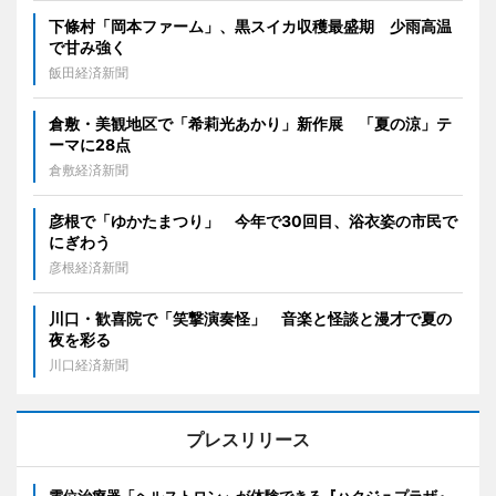
下條村「岡本ファーム」、黒スイカ収穫最盛期 少雨高温
で甘み強く
飯田経済新聞
倉敷・美観地区で「希莉光あかり」新作展 「夏の涼」テ
ーマに28点
倉敷経済新聞
彦根で「ゆかたまつり」 今年で30回目、浴衣姿の市民で
にぎわう
彦根経済新聞
川口・歓喜院で「笑撃演奏怪」 音楽と怪談と漫才で夏の
夜を彩る
川口経済新聞
プレスリリース
電位治療器「ヘルストロン」が体験できる『ハクジュプラザ』