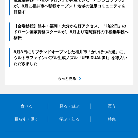
が、8月に福井市へ移転オープン！ 地域の健康コミュニティを
目指す
【会場移転】熊本・福岡・大分から好アクセス。「1泊2日」の
ドローン国家資格スクールが、8月より南阿蘇村の中松集学校へ
移転
8月3日にリブランドオープンした福井市「かいほつの湯」に、
ウルトラファインバブル生成ノズル「UFB DUAL(R)」を導入い
ただきました
もっと見る
食べる
見る・遊ぶ
買う
暮らす・働く
学ぶ・知る
特集