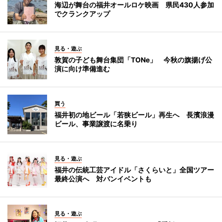
海辺が舞台の福井オールロケ映画 県民430人参加
でクランクアップ
見る・遊ぶ
敦賀の子ども舞台集団「TONe」 今秋の旗揚げ公
演に向け準備進む
買う
福井初の地ビール「若狭ビール」再生へ 長濱浪漫
ビール、事業譲渡に名乗り
見る・遊ぶ
福井の伝統工芸アイドル「さくらいと」全国ツアー
最終公演へ 対バンイベントも
見る・遊ぶ