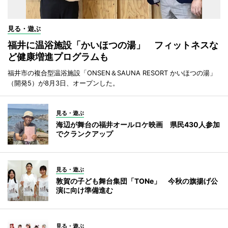
見る・遊ぶ
福井に温浴施設「かいほつの湯」 フィットネスな
ど健康増進プログラムも
福井市の複合型温浴施設「ONSEN＆SAUNA RESORT かいほつの湯」
（開発5）が8月3日、オープンした。
見る・遊ぶ
海辺が舞台の福井オールロケ映画 県民430人参加
でクランクアップ
見る・遊ぶ
敦賀の子ども舞台集団「TONe」 今秋の旗揚げ公
演に向け準備進む
見る・遊ぶ