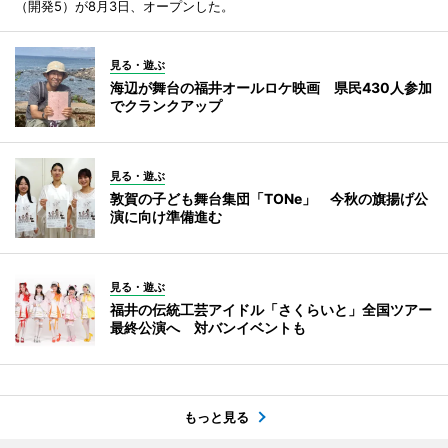
（開発5）が8月3日、オープンした。
見る・遊ぶ
海辺が舞台の福井オールロケ映画 県民430人参加
でクランクアップ
見る・遊ぶ
敦賀の子ども舞台集団「TONe」 今秋の旗揚げ公
演に向け準備進む
見る・遊ぶ
福井の伝統工芸アイドル「さくらいと」全国ツアー
最終公演へ 対バンイベントも
もっと見る