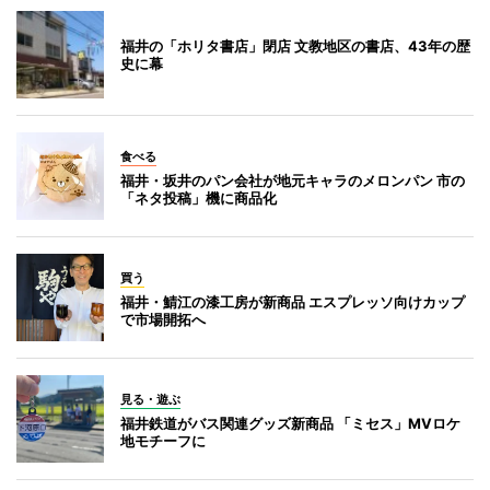
福井の「ホリタ書店」閉店 文教地区の書店、43年の歴
史に幕
食べる
福井・坂井のパン会社が地元キャラのメロンパン 市の
「ネタ投稿」機に商品化
買う
福井・鯖江の漆工房が新商品 エスプレッソ向けカップ
で市場開拓へ
見る・遊ぶ
福井鉄道がバス関連グッズ新商品 「ミセス」MVロケ
地モチーフに