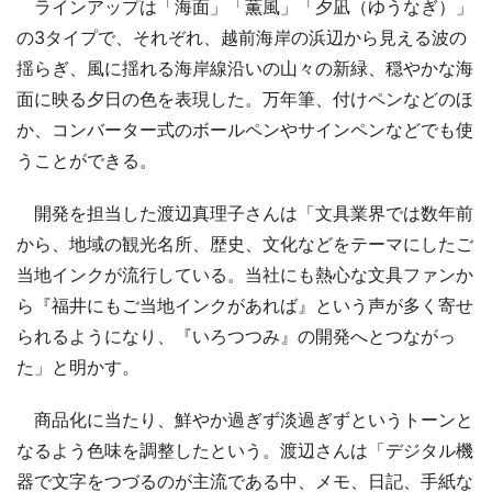
ラインアップは「海面」「薫風」「夕凪（ゆうなぎ）」
の3タイプで、それぞれ、越前海岸の浜辺から見える波の
揺らぎ、風に揺れる海岸線沿いの山々の新緑、穏やかな海
面に映る夕日の色を表現した。万年筆、付けペンなどのほ
か、コンバーター式のボールペンやサインペンなどでも使
うことができる。
開発を担当した渡辺真理子さんは「文具業界では数年前
から、地域の観光名所、歴史、文化などをテーマにしたご
当地インクが流行している。当社にも熱心な文具ファンか
ら『福井にもご当地インクがあれば』という声が多く寄せ
られるようになり、『いろつつみ』の開発へとつながっ
た」と明かす。
商品化に当たり、鮮やか過ぎず淡過ぎずというトーンと
なるよう色味を調整したという。渡辺さんは「デジタル機
器で文字をつづるのが主流である中、メモ、日記、手紙な