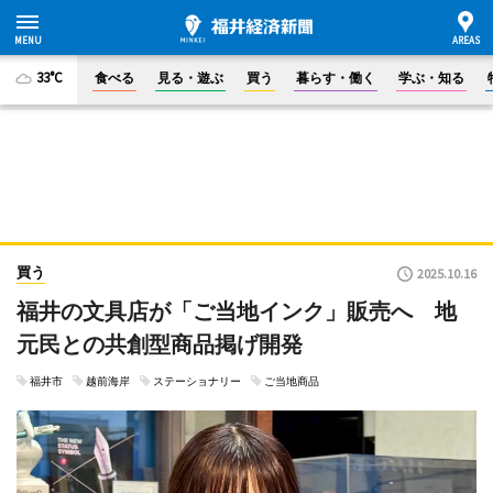
33°C
食べる
見る・遊ぶ
買う
暮らす・働く
学ぶ・知る
買う
2025.10.16
福井の文具店が「ご当地インク」販売へ 地
元民との共創型商品掲げ開発
福井市
越前海岸
ステーショナリー
ご当地商品