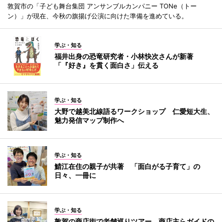
敦賀市の「子ども舞台集団 アンサンブルカンパニー TONe（トー
ン）」が現在、今秋の旗揚げ公演に向けた準備を進めている。
学ぶ・知る
福井出身の恐竜研究者・小林快次さんが新著
「『好き』を貫く面白さ」伝える
学ぶ・知る
大野で越美北線語るワークショップ 仁愛短大生、
魅力発信マップ制作へ
学ぶ・知る
鯖江在住の親子が共著 「面白がる子育て」の
日々、一冊に
学ぶ・知る
敦賀の商店街で老舗巡りツアー 商店主らガイドの