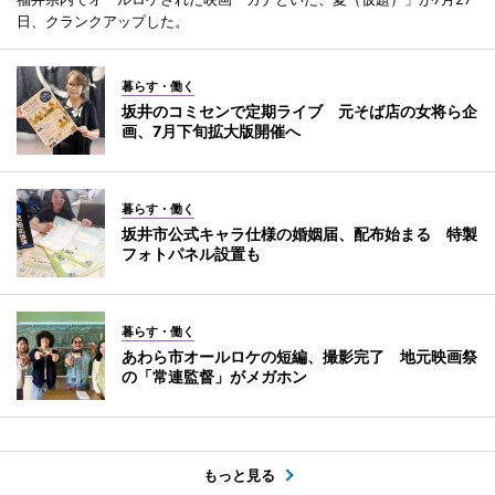
日、クランクアップした。
暮らす・働く
坂井のコミセンで定期ライブ 元そば店の女将ら企
画、7月下旬拡大版開催へ
暮らす・働く
坂井市公式キャラ仕様の婚姻届、配布始まる 特製
フォトパネル設置も
暮らす・働く
あわら市オールロケの短編、撮影完了 地元映画祭
の「常連監督」がメガホン
もっと見る