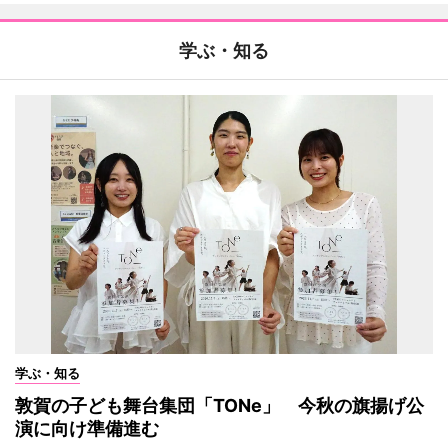
学ぶ・知る
学ぶ・知る
敦賀の子ども舞台集団「TONe」 今秋の旗揚げ公
演に向け準備進む