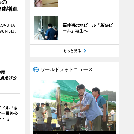
つの
健康増進
福井初の地ビール「若狭ビ
SAUNA
ール」再生へ
が8月3日、
もっと見る
ワールドフォトニュース
集団
の旗揚げ公
イドル「さ
アー最終公
ントも