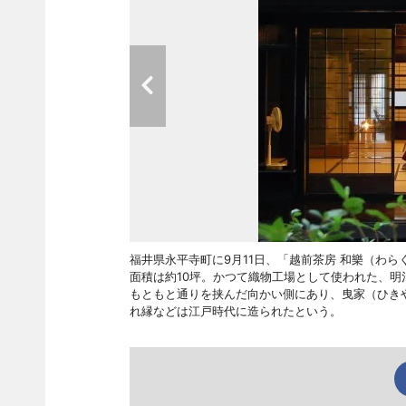
福井県永平寺町に9月11日、「越前茶房 和樂（わらく）
面積は約10坪。かつて織物工場として使われた、
もともと通りを挟んだ向かい側にあり、曳家（ひきや
れ縁などは江戸時代に造られたという。