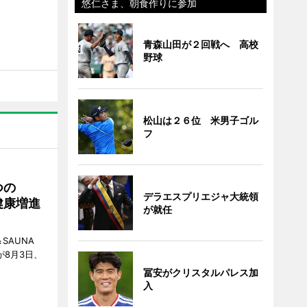
悠仁さま、朝食作りに参加
青森山田が２回戦へ 高校
野球
松山は２６位 米男子ゴル
フ
つの
デラエスプリエジャ大統領
健康増進
が就任
SAUNA
が8月3日、
冨安がクリスタルパレス加
入