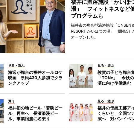
福井に温浴施設「かいほ
湯」 フィットネスなど
プログラムも
福井市の複合型温浴施設「ONSEN＆
RESORT かいほつの湯」（開発5）
オープンした。
見る・遊ぶ
見る・遊ぶ
海辺が舞台の福井オールロケ
敦賀の子ども舞台
映画 県民430人参加でクラ
「TONe」 今秋
ンクアップ
演に向け準備進む
買う
見る・遊ぶ
福井初の地ビール「若狭ビー
福井の伝統工芸ア
ル」再生へ 長濱浪漫ビー
くらいと」全国ツ
ル、事業譲渡に名乗り
演へ 対バンイベ