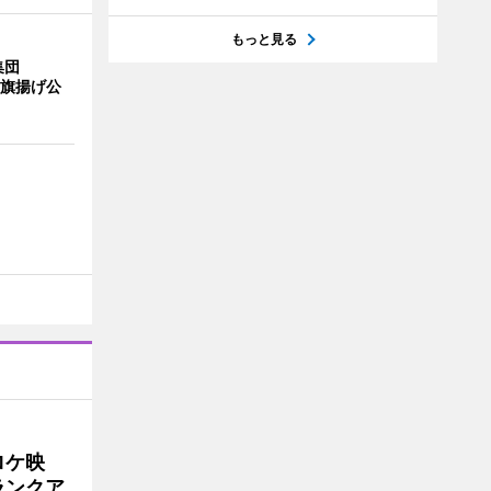
もっと見る
集団
の旗揚げ公
ロケ映
ランクア