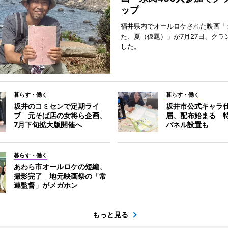
ップ
福井県内でオールロケされた映画「
た、夏（仮題）」が7月27日、クラ
した。
暮らす・働く
暮らす・働く
坂井のコミセンで定期ライ
坂井市公式キャラ
ブ 元そば店の女将ら企画、
届、配布始まる 
7月下旬拡大版開催へ
パネル設置も
暮らす・働く
あわら市オールロケの短編、
撮影完了 地元映画祭の「常
連監督」がメガホン
もっと見る