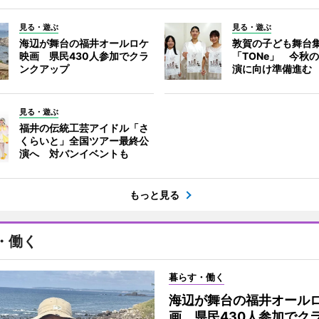
見る・遊ぶ
見る・遊ぶ
海辺が舞台の福井オールロケ
敦賀の子ども舞台
映画 県民430人参加でクラ
「TONe」 今秋
ンクアップ
演に向け準備進む
見る・遊ぶ
福井の伝統工芸アイドル「さ
くらいと」全国ツアー最終公
演へ 対バンイベントも
もっと見る
・働く
暮らす・働く
海辺が舞台の福井オール
画 県民430人参加でク