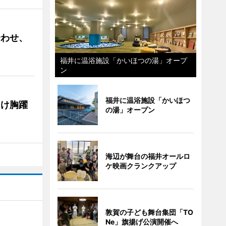
合わせ、
福井に温浴施設「かいほつの湯」オープ
ン
福井に温浴施設「かいほつ
向け胸躍
の湯」オープン
海辺が舞台の福井オールロ
ケ映画クランクアップ
敦賀の子ども舞台集団「TO
Ne」旗揚げ公演開催へ