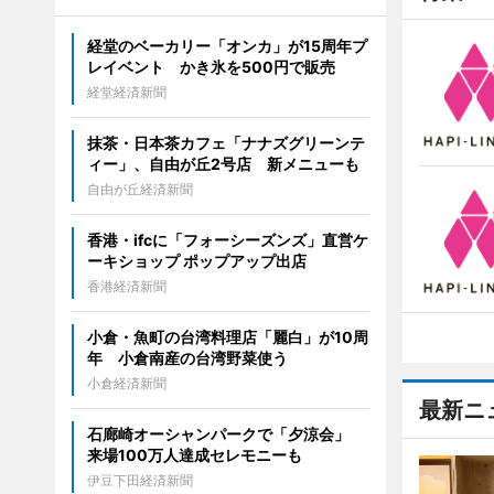
経堂のベーカリー「オンカ」が15周年プ
レイベント かき氷を500円で販売
経堂経済新聞
抹茶・日本茶カフェ「ナナズグリーンテ
ィー」、自由が丘2号店 新メニューも
自由が丘経済新聞
香港・ifcに「フォーシーズンズ」直営ケ
ーキショップ ポップアップ出店
香港経済新聞
小倉・魚町の台湾料理店「麗白」が10周
年 小倉南産の台湾野菜使う
小倉経済新聞
最新ニ
石廊崎オーシャンパークで「夕涼会」
来場100万人達成セレモニーも
伊豆下田経済新聞