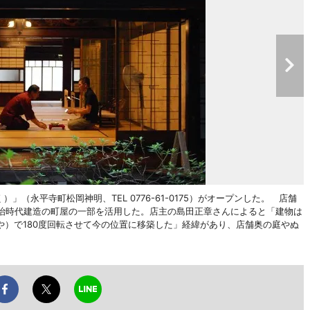
」（永平寺町松岡神明、TEL 0776-61-0175）がオープンした。 店舗
明治時代建造の町屋の一部を活用した。店主の島田正章さんによると「建物は
）で180度回転させて今の位置に移築した」経緯があり、店舗奥の庭やぬ