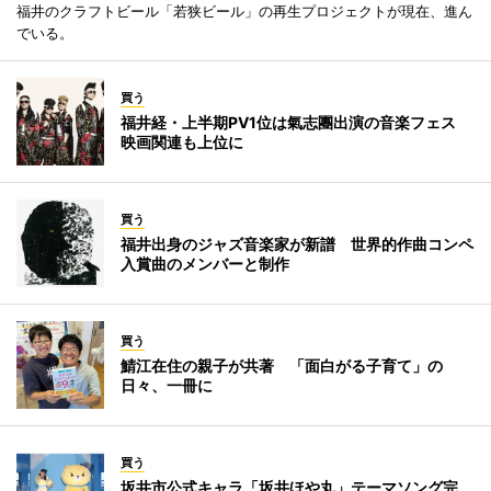
福井のクラフトビール「若狭ビール」の再生プロジェクトが現在、進ん
でいる。
買う
福井経・上半期PV1位は氣志團出演の音楽フェス
映画関連も上位に
買う
福井出身のジャズ音楽家が新譜 世界的作曲コンペ
入賞曲のメンバーと制作
買う
鯖江在住の親子が共著 「面白がる子育て」の
日々、一冊に
買う
坂井市公式キャラ「坂井ほや丸」テーマソング完