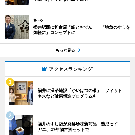
食べる
福井駅西に和食店「鮨とおでん」 「地魚のすしを
気軽に」コンセプトに
もっと見る
アクセスランキング
福井に温浴施設「かいほつの湯」 フィット
ネスなど健康増進プログラムも
福井のすし店が発酵珍味新商品 熟成セイコ
ガニ、27年物古酒セットで