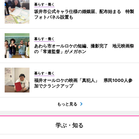
暮らす・働く
坂井市公式キャラ仕様の婚姻届、配布始まる 特製
フォトパネル設置も
暮らす・働く
あわら市オールロケの短編、撮影完了 地元映画祭
の「常連監督」がメガホン
暮らす・働く
福井オールロケの映画「真犯人」 県民1000人参
加でクランクアップ
もっと見る
学ぶ・知る