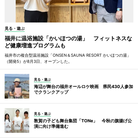
見る・遊ぶ
福井に温浴施設「かいほつの湯」 フィットネスな
ど健康増進プログラムも
福井市の複合型温浴施設「ONSEN＆SAUNA RESORT かいほつの湯」
（開発5）が8月3日、オープンした。
見る・遊ぶ
海辺が舞台の福井オールロケ映画 県民430人参加
でクランクアップ
見る・遊ぶ
敦賀の子ども舞台集団「TONe」 今秋の旗揚げ公
演に向け準備進む