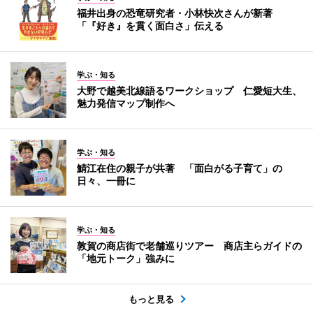
福井出身の恐竜研究者・小林快次さんが新著
「『好き』を貫く面白さ」伝える
学ぶ・知る
大野で越美北線語るワークショップ 仁愛短大生、
魅力発信マップ制作へ
学ぶ・知る
鯖江在住の親子が共著 「面白がる子育て」の
日々、一冊に
学ぶ・知る
敦賀の商店街で老舗巡りツアー 商店主らガイドの
「地元トーク」強みに
もっと見る