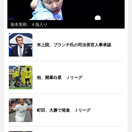
張本美和、４強入り
米上院、ブランチ氏の司法長官人事承認
柏、開幕白星 Ｊリーグ
町田、大勝で発進 Ｊリーグ