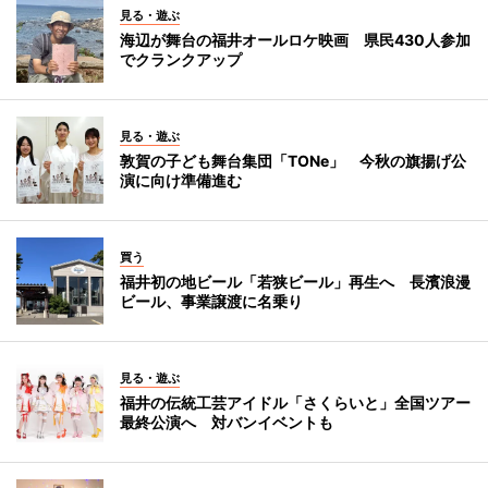
見る・遊ぶ
海辺が舞台の福井オールロケ映画 県民430人参加
でクランクアップ
見る・遊ぶ
敦賀の子ども舞台集団「TONe」 今秋の旗揚げ公
演に向け準備進む
買う
福井初の地ビール「若狭ビール」再生へ 長濱浪漫
ビール、事業譲渡に名乗り
見る・遊ぶ
福井の伝統工芸アイドル「さくらいと」全国ツアー
最終公演へ 対バンイベントも