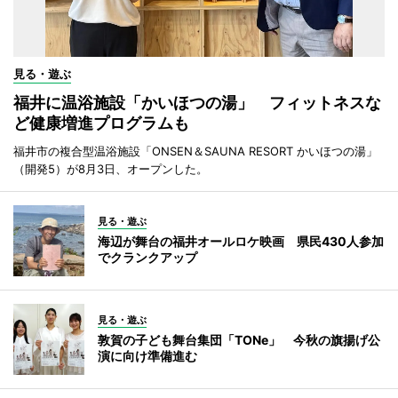
見る・遊ぶ
福井に温浴施設「かいほつの湯」 フィットネスな
ど健康増進プログラムも
福井市の複合型温浴施設「ONSEN＆SAUNA RESORT かいほつの湯」
（開発5）が8月3日、オープンした。
見る・遊ぶ
海辺が舞台の福井オールロケ映画 県民430人参加
でクランクアップ
見る・遊ぶ
敦賀の子ども舞台集団「TONe」 今秋の旗揚げ公
演に向け準備進む