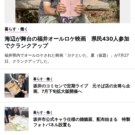
暮らす・働く
海辺が舞台の福井オールロケ映画 県民430人参加
でクランクアップ
福井県内でオールロケされた映画「カナといた、夏（仮題）」が7月27
日、クランクアップした。
暮らす・働く
坂井のコミセンで定期ライブ 元そば店の女将ら企
画、7月下旬拡大版開催へ
暮らす・働く
坂井市公式キャラ仕様の婚姻届、配布始まる 特製
フォトパネル設置も