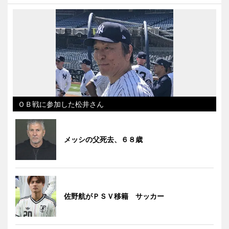
ＯＢ戦に参加した松井さん
メッシの父死去、６８歳
佐野航がＰＳＶ移籍 サッカー