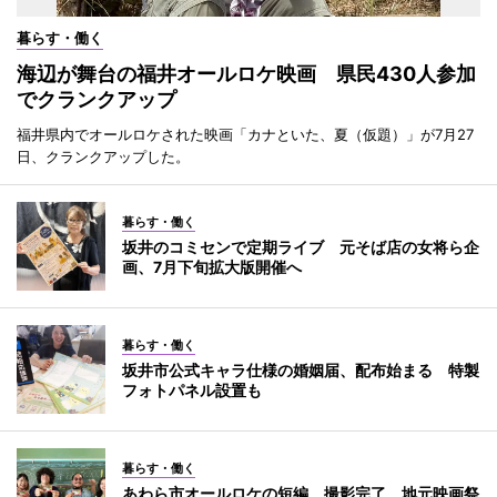
暮らす・働く
海辺が舞台の福井オールロケ映画 県民430人参加
でクランクアップ
福井県内でオールロケされた映画「カナといた、夏（仮題）」が7月27
日、クランクアップした。
暮らす・働く
坂井のコミセンで定期ライブ 元そば店の女将ら企
画、7月下旬拡大版開催へ
暮らす・働く
坂井市公式キャラ仕様の婚姻届、配布始まる 特製
フォトパネル設置も
暮らす・働く
あわら市オールロケの短編、撮影完了 地元映画祭