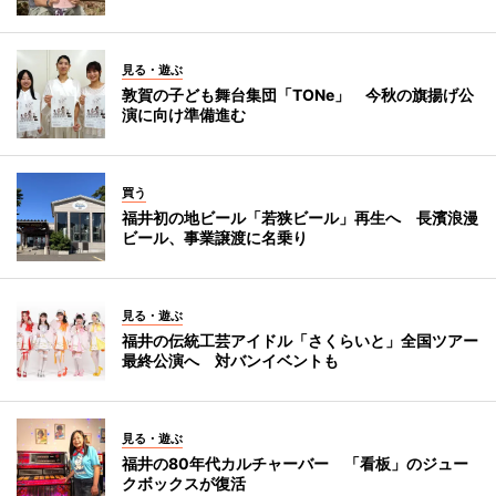
見る・遊ぶ
敦賀の子ども舞台集団「TONe」 今秋の旗揚げ公
演に向け準備進む
買う
福井初の地ビール「若狭ビール」再生へ 長濱浪漫
ビール、事業譲渡に名乗り
見る・遊ぶ
福井の伝統工芸アイドル「さくらいと」全国ツアー
最終公演へ 対バンイベントも
見る・遊ぶ
福井の80年代カルチャーバー 「看板」のジュー
クボックスが復活