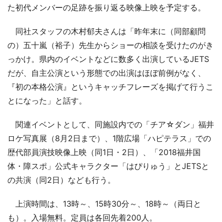
た初代メンバーの足跡を振り返る映像上映を予定する。
同社スタッフの木村郁夫さんは「昨年末に（同部顧問
の）五十嵐（裕子）先生からショーの相談を受けたのがき
っかけ。県内のイベントなどに数多く出演しているJETS
だが、自主公演という形態での出演はほぼ前例がなく、
『初の本格公演』というキャッチフレーズを掲げて行うこ
とになった」と話す。
関連イベントとして、同施設内での「チア☆ダン」福井
ロケ写真展（8月2日まで）、1階広場「ハピテラス」での
歴代部員演技映像上映（同1日・2日）、「2018福井国
体・障スポ」公式キャラクター「はぴりゅう」とJETSと
の共演（同2日）なども行う。
上演時間は、13時～、15時30分～、18時～（両日と
も）。入場無料。定員は各回先着200人。