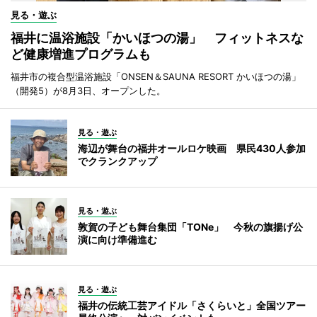
見る・遊ぶ
福井に温浴施設「かいほつの湯」 フィットネスな
ど健康増進プログラムも
福井市の複合型温浴施設「ONSEN＆SAUNA RESORT かいほつの湯」
（開発5）が8月3日、オープンした。
見る・遊ぶ
海辺が舞台の福井オールロケ映画 県民430人参加
でクランクアップ
見る・遊ぶ
敦賀の子ども舞台集団「TONe」 今秋の旗揚げ公
演に向け準備進む
見る・遊ぶ
福井の伝統工芸アイドル「さくらいと」全国ツアー