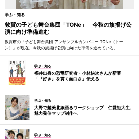
学ぶ・知る
敦賀の子ども舞台集団「TONe」 今秋の旗揚げ公
演に向け準備進む
敦賀市の「子ども舞台集団 アンサンブルカンパニー TONe（トー
ン）」が現在、今秋の旗揚げ公演に向けた準備を進めている。
学ぶ・知る
福井出身の恐竜研究者・小林快次さんが新著
「『好き』を貫く面白さ」伝える
学ぶ・知る
大野で越美北線語るワークショップ 仁愛短大生、
魅力発信マップ制作へ
学ぶ・知る