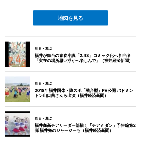
地図を見る
見る・遊ぶ
福井が舞台の青春小説「2.43」コミック化へ 担当者
「実在の場所思い浮かべ楽しんで」（福井経済新聞）
見る・遊ぶ
2018年福井国体・障スポ「融合型」PV公開 バドミン
トン山口茜さんら出演（福井経済新聞）
見る・遊ぶ
福井商高チアリーダー部描く「チア☆ダン」予告編第2
弾 福井発のジャージーも（福井経済新聞）