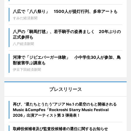
八広で「八八祭り」 1500人が提灯行列、多幸アートも
すみだ経済新聞
八戸の「騎馬打毬」、若手騎手の姿勇ましく 20年ぶりの
正式参拝も
八戸経済新聞
河津で「ジビエバーガー体験」 小中学生30人が参加、鳥
獣被害学ぶ講座も
伊豆下田経済新聞
プレスリリース
再び、”星たちとうたう”アジア No.1 の星空のもと開催される
Music &CampFes「Rockroshi Starry Music Festival
2026」出演アーティスト第 3 弾発表！
取締役候補者及び監査役候補者の選任に関するお知らせ