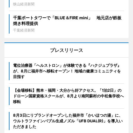
狭山経済新聞
千葉ポートタワーで「BLUE＆FIRE mini」 地元店が鉄板
焼き料理提供
千葉経済新聞
プレスリリース
電位治療器「ヘルストロン」が体験できる『ハクジュプラザ』
が、8月に福井市へ移転オープン！ 地域の健康コミュニティを
目指す
【会場移転】熊本・福岡・大分から好アクセス。「1泊2日」の
ドローン国家資格スクールが、8月より南阿蘇村の中松集学校へ
移転
8月3日にリブランドオープンした福井市「かいほつの湯」に、
ウルトラファインバブル生成ノズル「UFB DUAL(R)」を導入い
ただきました