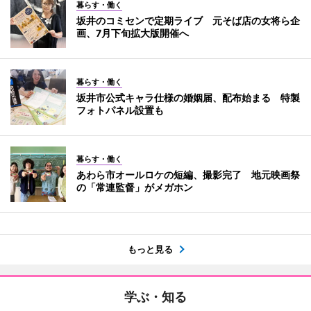
暮らす・働く
坂井のコミセンで定期ライブ 元そば店の女将ら企
画、7月下旬拡大版開催へ
暮らす・働く
坂井市公式キャラ仕様の婚姻届、配布始まる 特製
フォトパネル設置も
暮らす・働く
あわら市オールロケの短編、撮影完了 地元映画祭
の「常連監督」がメガホン
もっと見る
学ぶ・知る