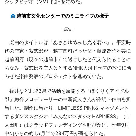
ジックビデオ（MV）配信を始めた。
越前市文化センターでのミニライブの様子
［広告］
楽曲のタイトルは「あさきゆめみし光る君へ」。平安時
代の作家・紫式部が、越前国司だった父・藤原為時と共に
越前国府（現在の越前市）で過ごしたと伝えられることに
ちなみ、紫式部を主人公とするNHK大河ドラマの放映に合
わせた楽曲発表のプロジェクトを進めていた。
福井など北陸3県で活動を展開する「ほくりくアイドル
部」総合プロデューサーの中新賢人さんが作詞・作曲を担
当した。制作に当たり、LIMITLESS PINKをマネジメント
するダンススタジオ「みんなのスタジオHAPINESS」（上
太田町）はクラウドファンディングを呼びかけ、昨年9月
中旬からの約1カ月半で234万円が寄せられた。