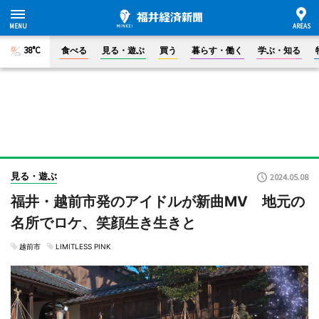
38°C
食べる
見る・遊ぶ
買う
暮らす・働く
学ぶ・知る
見る・遊ぶ
2024.05.08
福井・越前市発のアイドルが新曲MV 地元の
名所でロケ、笑顔生き生きと
越前市
LIMITLESS PINK