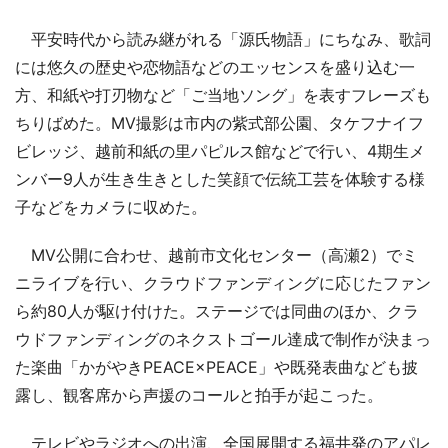
平安時代から読み継がれる「源氏物語」にちなみ、歌詞
には悠久の歴史や恋物語などのエッセンスを盛り込む一
方、和紙や打刃物など「ご当地ソング」を表すフレーズも
ちりばめた。MV撮影は市内の紫式部公園、タケフナイフ
ビレッジ、越前和紙の里パピルス館などで行い、4期生メ
ンバー9人が生き生きとした笑顔で伝統工芸を体験する様
子などをカメラに収めた。
MV公開に合わせ、越前市文化センター（高瀬2）でミ
ニライブを行い、クラウドファンディングに応じたファン
ら約80人が駆け付けた。ステージでは同曲のほか、クラ
ウドファンディングのネクストゴール達成で制作が決まっ
た楽曲「かがやきPEACE×PEACE」や既発表曲なども披
露し、観客席から声援のコールと拍手が起こった。
テレビやラジオへの出演、全国展開する福井発のアパレ