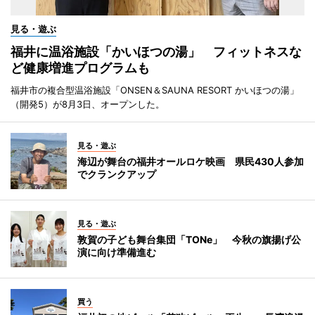
見る・遊ぶ
福井に温浴施設「かいほつの湯」 フィットネスな
ど健康増進プログラムも
福井市の複合型温浴施設「ONSEN＆SAUNA RESORT かいほつの湯」
（開発5）が8月3日、オープンした。
見る・遊ぶ
海辺が舞台の福井オールロケ映画 県民430人参加
でクランクアップ
見る・遊ぶ
敦賀の子ども舞台集団「TONe」 今秋の旗揚げ公
演に向け準備進む
買う