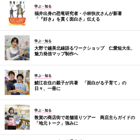
学ぶ・知る
福井出身の恐竜研究者・小林快次さんが新著
「『好き』を貫く面白さ」伝える
学ぶ・知る
大野で越美北線語るワークショップ 仁愛短大生、
魅力発信マップ制作へ
学ぶ・知る
鯖江在住の親子が共著 「面白がる子育て」の
日々、一冊に
学ぶ・知る
敦賀の商店街で老舗巡りツアー 商店主らガイドの
「地元トーク」強みに