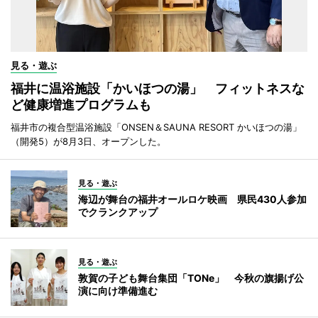
見る・遊ぶ
福井に温浴施設「かいほつの湯」 フィットネスな
ど健康増進プログラムも
福井市の複合型温浴施設「ONSEN＆SAUNA RESORT かいほつの湯」
（開発5）が8月3日、オープンした。
見る・遊ぶ
海辺が舞台の福井オールロケ映画 県民430人参加
でクランクアップ
見る・遊ぶ
敦賀の子ども舞台集団「TONe」 今秋の旗揚げ公
演に向け準備進む