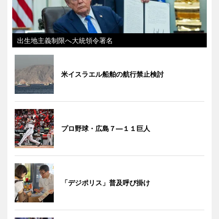
出生地主義制限へ大統領令署名
米イスラエル船舶の航行禁止検討
プロ野球・広島７―１１巨人
「デジポリス」普及呼び掛け