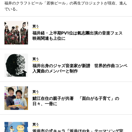
福井のクラフトビール「若狭ビール」の再生プロジェクトが現在、進ん
でいる。
買う
福井経・上半期PV1位は氣志團出演の音楽フェス
映画関連も上位に
買う
福井出身のジャズ音楽家が新譜 世界的作曲コンペ
入賞曲のメンバーと制作
買う
鯖江在住の親子が共著 「面白がる子育て」の
日々、一冊に
買う
坂井市公式キャラ「坂井ほや丸」テーマソング完