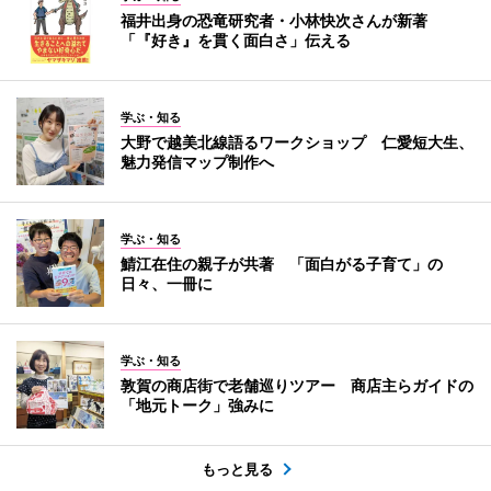
福井出身の恐竜研究者・小林快次さんが新著
「『好き』を貫く面白さ」伝える
学ぶ・知る
大野で越美北線語るワークショップ 仁愛短大生、
魅力発信マップ制作へ
学ぶ・知る
鯖江在住の親子が共著 「面白がる子育て」の
日々、一冊に
学ぶ・知る
敦賀の商店街で老舗巡りツアー 商店主らガイドの
「地元トーク」強みに
もっと見る