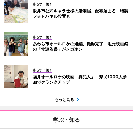
暮らす・働く
坂井市公式キャラ仕様の婚姻届、配布始まる 特製
フォトパネル設置も
暮らす・働く
あわら市オールロケの短編、撮影完了 地元映画祭
の「常連監督」がメガホン
暮らす・働く
福井オールロケの映画「真犯人」 県民1000人参
加でクランクアップ
もっと見る
学ぶ・知る