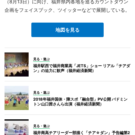
（8月13日）に向け、福井県内各地を巡るカウントダウン
企画をフェイスブック、ツイッターなどで展開している。
地図を見る
見る・遊ぶ
福井駅西で福井商業高「JETS」ショー リアル「チアダ
ン」の迫力に歓声（福井経済新聞）
見る・遊ぶ
2018年福井国体・障スポ「融合型」PV公開 バドミン
トン山口茜さんら出演（福井経済新聞）
見る・遊ぶ
福井商高チアリーダー部描く「チア☆ダン」予告編第2