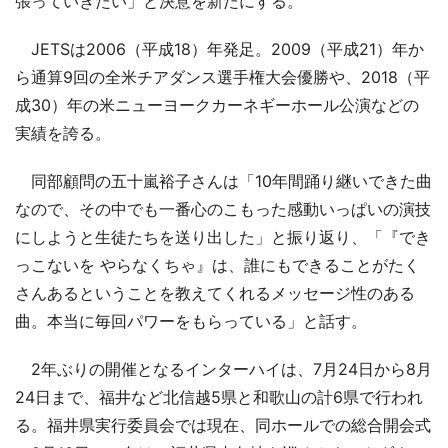
張っていきたい」と決意を新たにする。
JETSは2006（平成18）年発足。2009（平成21）年か
ら通算9回の全米チアダンス選手権大会優勝や、2018（平
成30）年の米ニューヨークカーネギーホール公演などの
実績を誇る。
同部顧問の五十嵐裕子さんは「10年間踊り継いできた曲
なので、その中でも一番心のこもった感動いっぱいの演技
にしようと生徒たちを送り出した」と振り返り、「『でき
っこないを やらなくちゃ』は、誰にもできることがたく
さんあるということを教えてくれるメッセージ性のある
曲。本当に毎回パワーをもらっている」と話す。
2年ぶりの開催となるインターハイは、7月24日から8月
24日まで、福井など北信越5県と和歌山の計6県で行われ
る。福井県実行委員会では現在、同ホールでの総合開会式