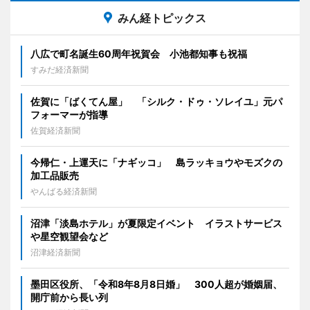
みん経トピックス
八広で町名誕生60周年祝賀会 小池都知事も祝福
すみだ経済新聞
佐賀に「ばくてん屋」 「シルク・ドゥ・ソレイユ」元パ
フォーマーが指導
佐賀経済新聞
今帰仁・上運天に「ナギッコ」 島ラッキョウやモズクの
加工品販売
やんばる経済新聞
沼津「淡島ホテル」が夏限定イベント イラストサービス
や星空観望会など
沼津経済新聞
墨田区役所、「令和8年8月8日婚」 300人超が婚姻届、
開庁前から長い列