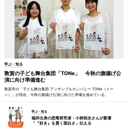
学ぶ・知る
敦賀の子ども舞台集団「TONe」 今秋の旗揚げ公
演に向け準備進む
敦賀市の「子ども舞台集団 アンサンブルカンパニー TONe（トー
ン）」が現在、今秋の旗揚げ公演に向けた準備を進めている。
学ぶ・知る
福井出身の恐竜研究者・小林快次さんが新著
「『好き』を貫く面白さ」伝える