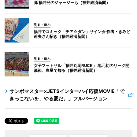
弾 福井発のジャージーも（福井経済新聞）
見る・遊ぶ
福井でコミック「チア☆ダン」サイン会 作者・きみど
莉央さん招き（福井経済新聞）
見る・遊ぶ
女子フットサル「福井丸岡RUCK」 地元初のリーグ開
幕節、白星で飾る（福井経済新聞）
サンボマスター×JETSインターハイ応援MOVIE「で
きっこないを、やる夏だ。」フルバージョン