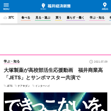
35°C
食べる
見る・遊ぶ
買う
暮らす・働く
学ぶ・知る
学ぶ・知る
2021.07.09
大塚製薬が高校部活生応援動画 福井商業高
「JETS」とサンボマスター共演で
JETS
チア☆ダン
インターハイ