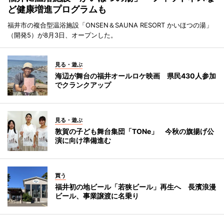
ど健康増進プログラムも
福井市の複合型温浴施設「ONSEN＆SAUNA RESORT かいほつの湯」
（開発5）が8月3日、オープンした。
見る・遊ぶ
海辺が舞台の福井オールロケ映画 県民430人参加
でクランクアップ
見る・遊ぶ
敦賀の子ども舞台集団「TONe」 今秋の旗揚げ公
演に向け準備進む
買う
福井初の地ビール「若狭ビール」再生へ 長濱浪漫
ビール、事業譲渡に名乗り