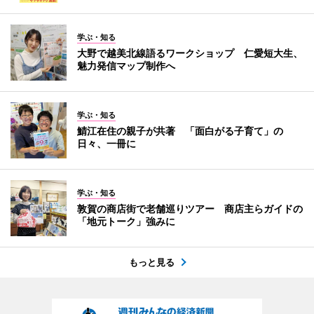
学ぶ・知る
大野で越美北線語るワークショップ 仁愛短大生、
魅力発信マップ制作へ
学ぶ・知る
鯖江在住の親子が共著 「面白がる子育て」の
日々、一冊に
学ぶ・知る
敦賀の商店街で老舗巡りツアー 商店主らガイドの
「地元トーク」強みに
もっと見る