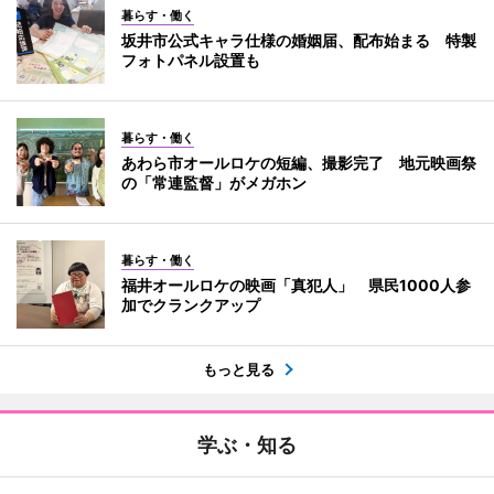
暮らす・働く
坂井市公式キャラ仕様の婚姻届、配布始まる 特製
フォトパネル設置も
暮らす・働く
あわら市オールロケの短編、撮影完了 地元映画祭
の「常連監督」がメガホン
暮らす・働く
福井オールロケの映画「真犯人」 県民1000人参
加でクランクアップ
もっと見る
学ぶ・知る