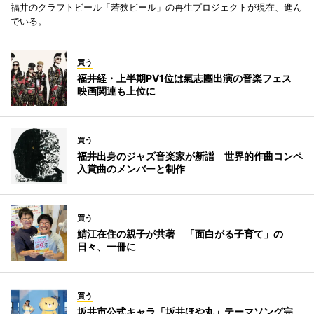
福井のクラフトビール「若狭ビール」の再生プロジェクトが現在、進ん
でいる。
買う
福井経・上半期PV1位は氣志團出演の音楽フェス
映画関連も上位に
買う
福井出身のジャズ音楽家が新譜 世界的作曲コンペ
入賞曲のメンバーと制作
買う
鯖江在住の親子が共著 「面白がる子育て」の
日々、一冊に
買う
坂井市公式キャラ「坂井ほや丸」テーマソング完