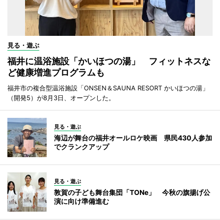
見る・遊ぶ
福井に温浴施設「かいほつの湯」 フィットネスな
ど健康増進プログラムも
福井市の複合型温浴施設「ONSEN＆SAUNA RESORT かいほつの湯」
（開発5）が8月3日、オープンした。
見る・遊ぶ
海辺が舞台の福井オールロケ映画 県民430人参加
でクランクアップ
見る・遊ぶ
敦賀の子ども舞台集団「TONe」 今秋の旗揚げ公
演に向け準備進む