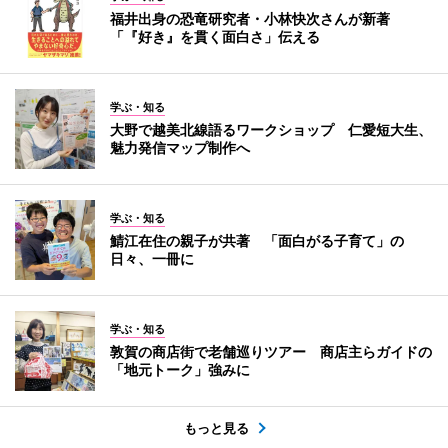
福井出身の恐竜研究者・小林快次さんが新著
「『好き』を貫く面白さ」伝える
学ぶ・知る
大野で越美北線語るワークショップ 仁愛短大生、
魅力発信マップ制作へ
学ぶ・知る
鯖江在住の親子が共著 「面白がる子育て」の
日々、一冊に
学ぶ・知る
敦賀の商店街で老舗巡りツアー 商店主らガイドの
「地元トーク」強みに
もっと見る