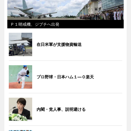
Ｐ１哨戒機、ジブチへ出発
在日米軍が支援物資輸送
プロ野球・日本ハム１―０楽天
内閣・党人事、説明避ける