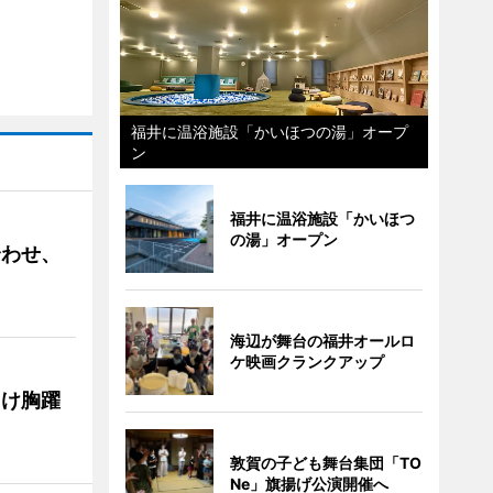
福井に温浴施設「かいほつの湯」オープ
ン
福井に温浴施設「かいほつ
の湯」オープン
合わせ、
海辺が舞台の福井オールロ
ケ映画クランクアップ
向け胸躍
敦賀の子ども舞台集団「TO
Ne」旗揚げ公演開催へ