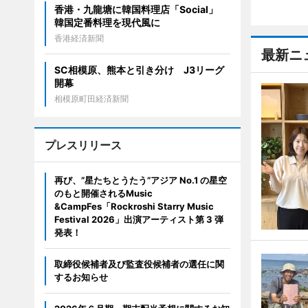
香港・九龍塘に韓国料理店「Social」
韓国定番料理を現代風に
香港経済新聞
最新ニ
SC相模原、熊本と引き分け J3リーグ
開幕
相模原町田経済新聞
プレスリリース
再び、”星たちとうたう”アジア No.1 の星空
のもと開催されるMusic
&CampFes「Rockroshi Starry Music
Festival 2026」出演アーティスト第 3 弾
発表！
取締役候補者及び監査役候補者の選任に関
するお知らせ