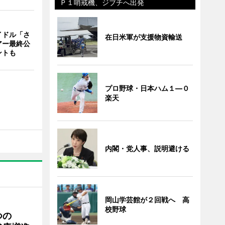
Ｐ１哨戒機、ジブチへ出発
イドル「さ
在日米軍が支援物資輸送
アー最終公
ントも
プロ野球・日本ハム１―０
楽天
内閣・党人事、説明避ける
岡山学芸館が２回戦へ 高
校野球
つの