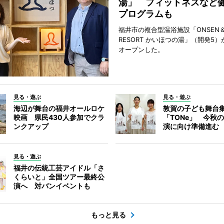
湯」 フィットネスなど
プログラムも
福井市の複合型温浴施設「ONSEN＆
RESORT かいほつの湯」（開発5）
オープンした。
見る・遊ぶ
見る・遊ぶ
海辺が舞台の福井オールロケ
敦賀の子ども舞台
映画 県民430人参加でクラ
「TONe」 今秋
ンクアップ
演に向け準備進む
見る・遊ぶ
福井の伝統工芸アイドル「さ
くらいと」全国ツアー最終公
演へ 対バンイベントも
もっと見る