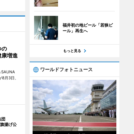
福井初の地ビール「若狭ビ
ール」再生へ
つの
もっと見る
健康増進
ワールドフォトニュース
SAUNA
が8月3日、
集団
の旗揚げ公