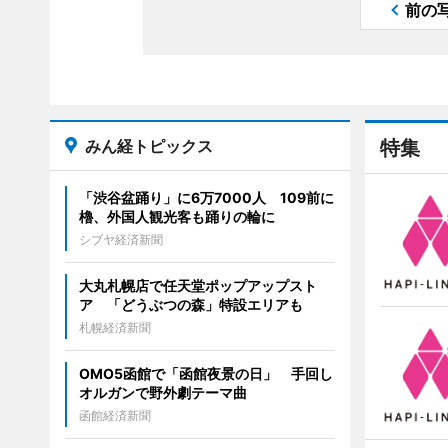
前の
みん経トピックス
特集
「渋谷盆踊り」に6万7000人 109前に
櫓、外国人観光客も踊りの輪に
シブヤ経済新聞
大丸札幌店で任天堂ポップアップスト
ア 「どうぶつの森」特設エリアも
札幌経済新聞
OMO5函館で「函館夜景の日」 手回し
オルガンで野外劇テーマ曲
函館経済新聞