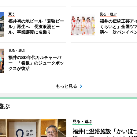
買う
見る・遊ぶ
福井初の地ビール「若狭ビー
福井の伝統工芸ア
ル」再生へ 長濱浪漫ビー
くらいと」全国ツ
ル、事業譲渡に名乗り
演へ 対バンイベ
見る・遊ぶ
福井の80年代カルチャーバ
ー 「看板」のジュークボッ
クスが復活
もっと見る
遊ぶ
見る・遊ぶ
福井に温浴施設「かいほ