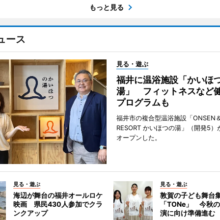
もっと見る
ュース
見る・遊ぶ
福井に温浴施設「かいほ
湯」 フィットネスなど
プログラムも
福井市の複合型温浴施設「ONSEN＆
RESORT かいほつの湯」（開発5）
オープンした。
見る・遊ぶ
見る・遊ぶ
海辺が舞台の福井オールロケ
敦賀の子ども舞台
映画 県民430人参加でクラ
「TONe」 今秋
ンクアップ
演に向け準備進む