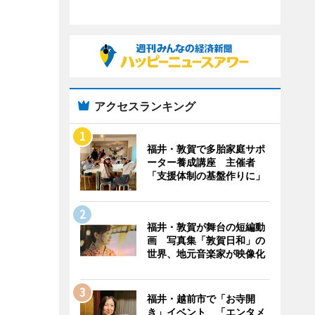
アクセスランキング
福井・敦賀で多胎家庭サポ
ーター養成講座 主催者
「支援体制の基盤作りに」
福井・敦賀が舞台の短編動
画 写真集「敦賀日和」の
世界、地元音楽家が映像化
福井・越前市で「お寺開
き」イベント 「エンタメ