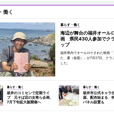
・働く
暮らす・働く
海辺が舞台の福井オール
画 県民430人参加でク
ップ
福井県内でオールロケされた映画「
た、夏（仮題）」が7月27日、クラ
した。
暮らす・働く
暮らす・働く
坂井のコミセンで定期ライ
坂井市公式キャラ
ブ 元そば店の女将ら企画、
届、配布始まる 
7月下旬拡大版開催へ
パネル設置も