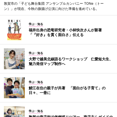
敦賀市の「子ども舞台集団 アンサンブルカンパニー TONe（トー
ン）」が現在、今秋の旗揚げ公演に向けた準備を進めている。
学ぶ・知る
福井出身の恐竜研究者・小林快次さんが新著
「『好き』を貫く面白さ」伝える
学ぶ・知る
大野で越美北線語るワークショップ 仁愛短大生、
魅力発信マップ制作へ
学ぶ・知る
鯖江在住の親子が共著 「面白がる子育て」の
日々、一冊に
学ぶ・知る
敦賀の商店街で老舗巡りツアー 商店主らガイドの