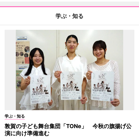
学ぶ・知る
学ぶ・知る
敦賀の子ども舞台集団「TONe」 今秋の旗揚げ公
演に向け準備進む