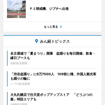
Ｐ１哨戒機、ジブチへ出発
もっと見る
みん経トピックス
名古屋城で「夏まつり」開幕 盆踊りを毎日開催、飲食・
縁日ブースも
名駅経済新聞
「渋谷盆踊り」に6万7000人 109前に櫓、外国人観光客
も踊りの輪に
シブヤ経済新聞
大丸札幌店で任天堂ポップアップストア 「どうぶつの
森」特設エリアも
札幌経済新聞