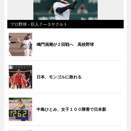
プロ野球・巨人７―３ヤクルト
鳴門渦潮が２回戦へ 高校野球
日本、モンゴルに敗れる
中島ひとみ、女子１００障害で日本新