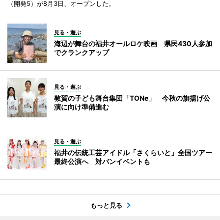
（開発5）が8月3日、オープンした。
見る・遊ぶ
海辺が舞台の福井オールロケ映画 県民430人参加
でクランクアップ
見る・遊ぶ
敦賀の子ども舞台集団「TONe」 今秋の旗揚げ公
演に向け準備進む
見る・遊ぶ
福井の伝統工芸アイドル「さくらいと」全国ツアー
最終公演へ 対バンイベントも
もっと見る