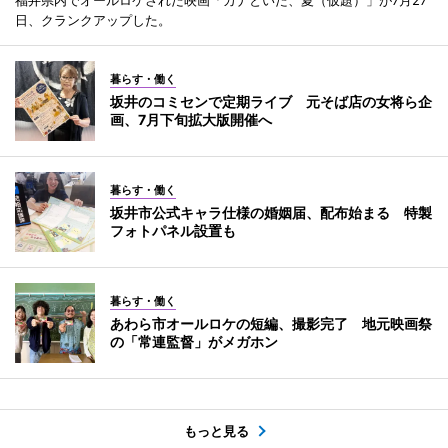
日、クランクアップした。
暮らす・働く
坂井のコミセンで定期ライブ 元そば店の女将ら企
画、7月下旬拡大版開催へ
暮らす・働く
坂井市公式キャラ仕様の婚姻届、配布始まる 特製
フォトパネル設置も
暮らす・働く
あわら市オールロケの短編、撮影完了 地元映画祭
の「常連監督」がメガホン
もっと見る