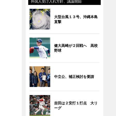
外国人受け入れ方針、議論開始
大型台風１３号、沖縄本島
直撃
健大高崎が２回戦へ 高校
野球
中立公、補正検討を要請
吉田は２安打１打点 大リ
ーグ