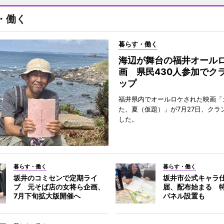
・働く
暮らす・働く
海辺が舞台の福井オール
画 県民430人参加でク
ップ
福井県内でオールロケされた映画「
た、夏（仮題）」が7月27日、クラ
した。
暮らす・働く
暮らす・働く
坂井のコミセンで定期ライ
坂井市公式キャラ
ブ 元そば店の女将ら企画、
届、配布始まる 
7月下旬拡大版開催へ
パネル設置も