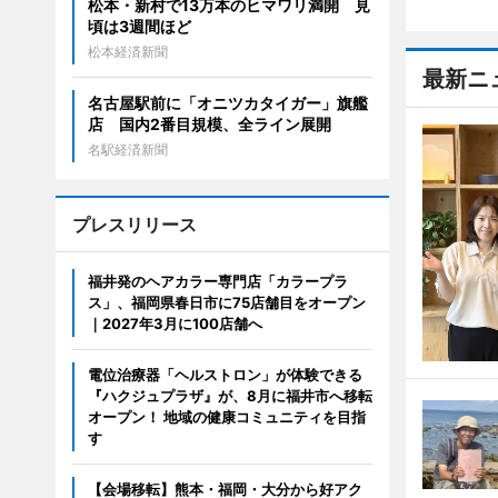
松本・新村で13万本のヒマワリ満開 見
頃は3週間ほど
松本経済新聞
最新ニ
名古屋駅前に「オニツカタイガー」旗艦
店 国内2番目規模、全ライン展開
名駅経済新聞
プレスリリース
福井発のヘアカラー専門店「カラープラ
ス」、福岡県春日市に75店舗目をオープン
｜2027年3月に100店舗へ
電位治療器「ヘルストロン」が体験できる
『ハクジュプラザ』が、8月に福井市へ移転
オープン！ 地域の健康コミュニティを目指
す
【会場移転】熊本・福岡・大分から好アク