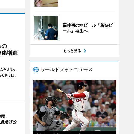
福井初の地ビール「若狭ビ
ール」再生へ
つの
もっと見る
健康増進
ワールドフォトニュース
SAUNA
が8月3日、
集団
の旗揚げ公