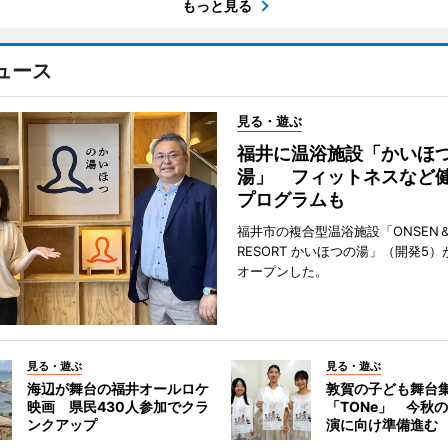
もっと見る
ュース
見る・遊ぶ
福井に温浴施設「かいほ
湯」 フィットネスなど
プログラムも
福井市の複合型温浴施設「ONSEN＆
RESORT かいほつの湯」（開発5）
オープンした。
見る・遊ぶ
見る・遊ぶ
海辺が舞台の福井オールロケ
敦賀の子ども舞台
映画 県民430人参加でクラ
「TONe」 今秋
ンクアップ
演に向け準備進む