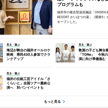
プログラムも
福井市の複合型温浴施設「ONSEN＆
RESORT かいほつの湯」（開発5）
オープンした。
見る・遊ぶ
見る・遊ぶ
海辺が舞台の福井オールロケ
敦賀の子ども舞台
映画 県民430人参加でクラ
「TONe」 今秋
ンクアップ
演に向け準備進む
見る・遊ぶ
福井の伝統工芸アイドル「さ
くらいと」全国ツアー最終公
演へ 対バンイベントも
もっと見る