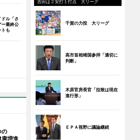
吉田は２安打１打点 大リーグ
イドル「さ
千賀の力投 大リーグ
アー最終公
ントも
高市首相靖国参拝「適切に
判断」
木原官房長官「拉致は現在
進行形」
ＥＰＡ視野に議論継続
つの
健康増進