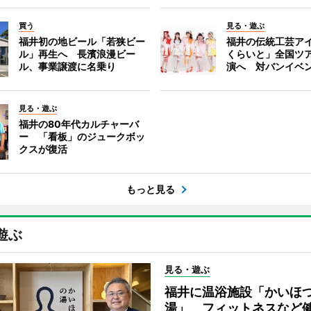
買う
見る・遊ぶ
福井初の地ビール「若狭ビー
福井の伝統工芸ア
ル」再生へ 長濱浪漫ビー
くらいと」全国ツ
ル、事業譲渡に名乗り
演へ 対バンイベ
見る・遊ぶ
福井の80年代カルチャーバ
ー 「看板」のジュークボッ
クスが復活
もっと見る
遊ぶ
見る・遊ぶ
福井に温浴施設「かいほ
湯」 フィットネスなど