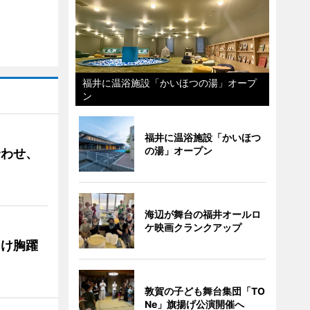
福井に温浴施設「かいほつの湯」オープ
ン
福井に温浴施設「かいほつ
の湯」オープン
合わせ、
海辺が舞台の福井オールロ
ケ映画クランクアップ
向け胸躍
敦賀の子ども舞台集団「TO
Ne」旗揚げ公演開催へ