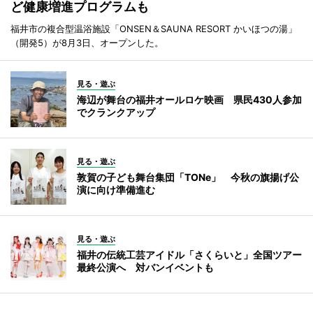
ど健康増進プログラムも
福井市の複合型温浴施設「ONSEN＆SAUNA RESORT かいほつの湯」
（開発5）が8月3日、オープンした。
見る・遊ぶ
海辺が舞台の福井オールロケ映画 県民430人参加
でクランクアップ
見る・遊ぶ
敦賀の子ども舞台集団「TONe」 今秋の旗揚げ公
演に向け準備進む
見る・遊ぶ
福井の伝統工芸アイドル「さくらいと」全国ツアー
最終公演へ 対バンイベントも