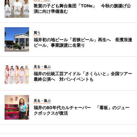
敦賀の子ども舞台集団「TONe」 今秋の旗揚げ公
演に向け準備進む
買う
福井初の地ビール「若狭ビール」再生へ 長濱浪漫
ビール、事業譲渡に名乗り
見る・遊ぶ
福井の伝統工芸アイドル「さくらいと」全国ツアー
最終公演へ 対バンイベントも
見る・遊ぶ
福井の80年代カルチャーバー 「看板」のジュー
クボックスが復活