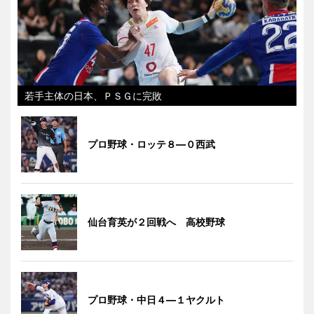
若手主体の日本、ＰＳＧに完敗
プロ野球・ロッテ８―０西武
仙台育英が２回戦へ 高校野球
プロ野球・中日４―１ヤクルト