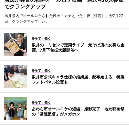
でクランクアップ
福井県内でオールロケされた映画「カナといた、夏（仮題）」が7月27
日、クランクアップした。
暮らす・働く
坂井のコミセンで定期ライブ 元そば店の女将ら企
画、7月下旬拡大版開催へ
暮らす・働く
坂井市公式キャラ仕様の婚姻届、配布始まる 特製
フォトパネル設置も
暮らす・働く
あわら市オールロケの短編、撮影完了 地元映画祭
の「常連監督」がメガホン