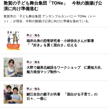
敦賀の子ども舞台集団「TONe」 今秋の旗揚げ公
演に向け準備進む
敦賀市の「子ども舞台集団 アンサンブルカンパニー TONe（トー
ン）」が現在、今秋の旗揚げ公演に向けた準備を進めている。
学ぶ・知る
福井出身の恐竜研究者・小林快次さんが新著
「『好き』を貫く面白さ」伝える
学ぶ・知る
大野で越美北線語るワークショップ 仁愛短大生、
魅力発信マップ制作へ
学ぶ・知る
鯖江在住の親子が共著 「面白がる子育て」の
日々、一冊に