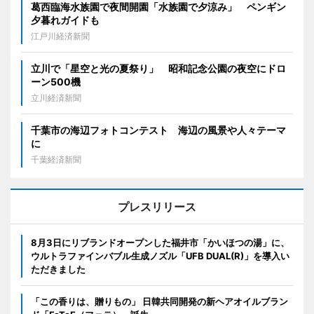
葛西臨海水族園で夜間開園「水族園で夕涼み」 ペンギン
夕暮れガイドも
江戸川経済新聞
立川で「星空と光の夏祭り」 昭和記念公園の夜空にドロ
ーン500機
立川経済新聞
千葉市の海辺フォトコンテスト 海辺の風景や人々テーマ
に
千葉経済新聞
プレスリリース
8月3日にリブランドオープンした福井市「かいほつの湯」に、
ウルトラファインバブル生成ノズル「UFB DUAL(R)」を導入い
ただきました
「この香りは、贈りもの」 日韓共同開発の新ヘアオイルブラン