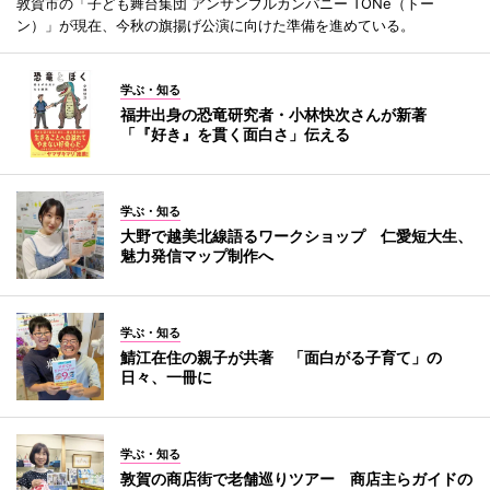
敦賀市の「子ども舞台集団 アンサンブルカンパニー TONe（トー
ン）」が現在、今秋の旗揚げ公演に向けた準備を進めている。
学ぶ・知る
福井出身の恐竜研究者・小林快次さんが新著
「『好き』を貫く面白さ」伝える
学ぶ・知る
大野で越美北線語るワークショップ 仁愛短大生、
魅力発信マップ制作へ
学ぶ・知る
鯖江在住の親子が共著 「面白がる子育て」の
日々、一冊に
学ぶ・知る
敦賀の商店街で老舗巡りツアー 商店主らガイドの