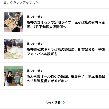
日、クランクアップした。
暮らす・働く
坂井のコミセンで定期ライブ 元そば店の女将ら企
画、7月下旬拡大版開催へ
暮らす・働く
坂井市公式キャラ仕様の婚姻届、配布始まる 特製
フォトパネル設置も
暮らす・働く
あわら市オールロケの短編、撮影完了 地元映画祭
の「常連監督」がメガホン
もっと見る