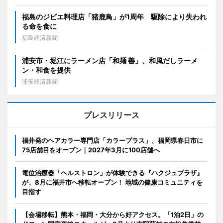
福島のジビエ料理店「猪鹿鳥」が1周年 駆除により失われ
る命を食に
福島経済新聞
浦安市・堀江にラーメン店「和麺 善」、和風だしラーメ
ン・和食を提供
浦安経済新聞
プレスリリース
福井発のヘアカラー専門店「カラープラス」、福岡県春日市に
75店舗目をオープン｜2027年3月に100店舗へ
電位治療器「ヘルストロン」が体験できる『ハクジュプラザ』
が、8月に福井市へ移転オープン！ 地域の健康コミュニティを
目指す
【会場移転】熊本・福岡・大分から好アクセス。「1泊2日」の