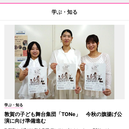
学ぶ・知る
学ぶ・知る
敦賀の子ども舞台集団「TONe」 今秋の旗揚げ公
演に向け準備進む