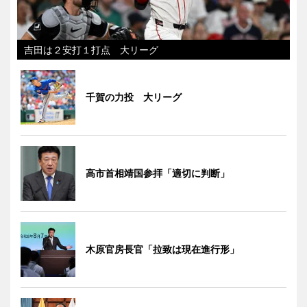
吉田は２安打１打点 大リーグ
千賀の力投 大リーグ
高市首相靖国参拝「適切に判断」
木原官房長官「拉致は現在進行形」