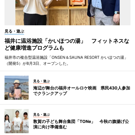
見る・遊ぶ
福井に温浴施設「かいほつの湯」 フィットネスな
ど健康増進プログラムも
福井市の複合型温浴施設「ONSEN＆SAUNA RESORT かいほつの湯」
（開発5）が8月3日、オープンした。
見る・遊ぶ
海辺が舞台の福井オールロケ映画 県民430人参加
でクランクアップ
見る・遊ぶ
敦賀の子ども舞台集団「TONe」 今秋の旗揚げ公
演に向け準備進む