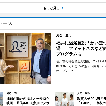
もっと見る
ュース
見る・遊ぶ
福井に温浴施設「かいほ
湯」 フィットネスなど
プログラムも
福井市の複合型温浴施設「ONSEN＆
RESORT かいほつの湯」（開発5）
オープンした。
見る・遊ぶ
見る・遊ぶ
海辺が舞台の福井オールロケ
敦賀の子ども舞台
映画 県民430人参加でクラ
「TONe」 今秋