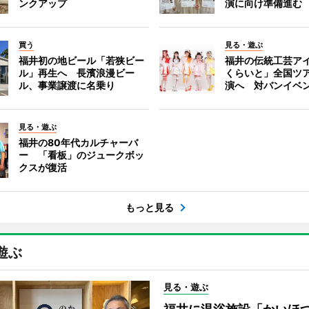
ンクアップ
演に向け準備進む
買う
見る・遊ぶ
福井初の地ビール「若狭ビー
福井の伝統工芸ア
ル」再生へ 長濱浪漫ビー
くらいと」全国ツ
ル、事業譲渡に名乗り
演へ 対バンイベ
見る・遊ぶ
福井の80年代カルチャーバ
ー 「看板」のジュークボッ
クスが復活
もっと見る
遊ぶ
見る・遊ぶ