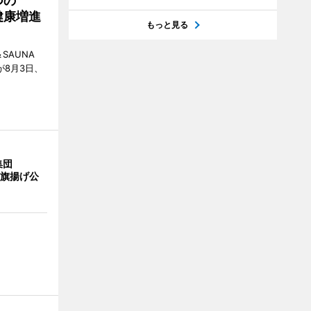
つの
健康増進
もっと見る
SAUNA
が8月3日、
集団
の旗揚げ公