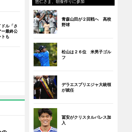
悠仁さま、朝食作りに参加
青森山田が２回戦へ 高校
野球
イドル「さ
アー最終公
ントも
松山は２６位 米男子ゴル
フ
デラエスプリエジャ大統領
が就任
冨安がクリスタルパレス加
入