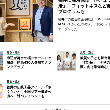
福井に温浴施設「かいほ
湯」 フィットネスなど
プログラムも
福井市の複合型温浴施設「ONSEN＆
RESORT かいほつの湯」（開発5）
オープンした。
見る・遊ぶ
見る・遊ぶ
海辺が舞台の福井オールロケ
敦賀の子ども舞台
映画 県民430人参加でクラ
「TONe」 今秋
ンクアップ
演に向け準備進む
見る・遊ぶ
福井の伝統工芸アイドル「さ
くらいと」全国ツアー最終公
演へ 対バンイベントも