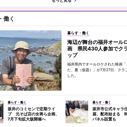
もっと見る
・働く
暮らす・働く
海辺が舞台の福井オール
画 県民430人参加でク
ップ
福井県内でオールロケされた映画「
た、夏（仮題）」が7月27日、クラ
した。
暮らす・働く
暮らす・働く
坂井のコミセンで定期ライ
坂井市公式キャラ
ブ 元そば店の女将ら企画、
届、配布始まる 
7月下旬拡大版開催へ
パネル設置も