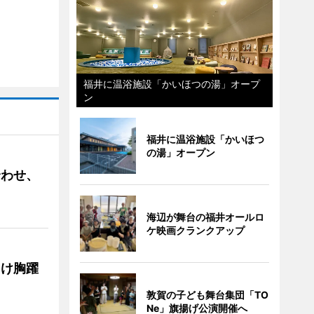
福井に温浴施設「かいほつの湯」オープ
ン
福井に温浴施設「かいほつ
の湯」オープン
合わせ、
海辺が舞台の福井オールロ
ケ映画クランクアップ
向け胸躍
敦賀の子ども舞台集団「TO
Ne」旗揚げ公演開催へ