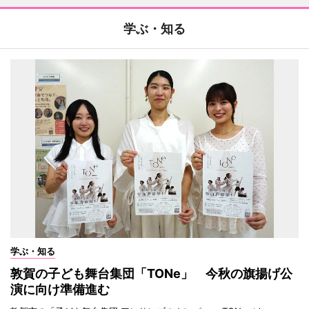
学ぶ・知る
学ぶ・知る
敦賀の子ども舞台集団「TONe」 今秋の旗揚げ公
演に向け準備進む