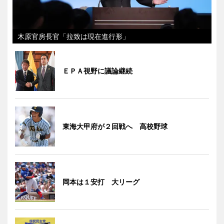
木原官房長官「拉致は現在進行形」
ＥＰＡ視野に議論継続
東海大甲府が２回戦へ 高校野球
岡本は１安打 大リーグ