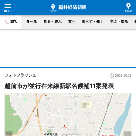
38°C
食べる
見る・遊ぶ
買う
暮らす・働く
学ぶ・知る
フォトフラッシュ
2023.10.13
越前市が並行在来線新駅名候補11案発表