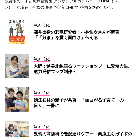
敦賀市の「子ども舞台集団 アンサンブルカンパニー TONe（トー
ン）」が現在、今秋の旗揚げ公演に向けた準備を進めている。
学ぶ・知る
福井出身の恐竜研究者・小林快次さんが新著
「『好き』を貫く面白さ」伝える
学ぶ・知る
大野で越美北線語るワークショップ 仁愛短大生、
魅力発信マップ制作へ
学ぶ・知る
鯖江在住の親子が共著 「面白がる子育て」の
日々、一冊に
学ぶ・知る
敦賀の商店街で老舗巡りツアー 商店主らガイドの