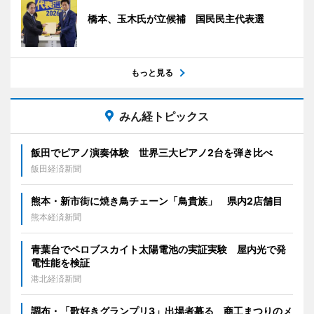
橋本、玉木氏が立候補 国民民主代表選
もっと見る
みん経トピックス
飯田でピアノ演奏体験 世界三大ピアノ2台を弾き比べ
飯田経済新聞
熊本・新市街に焼き鳥チェーン「鳥貴族」 県内2店舗目
熊本経済新聞
青葉台でペロブスカイト太陽電池の実証実験 屋内光で発
電性能を検証
港北経済新聞
調布・「歌好きグランプリ3」出場者募る 商工まつりのメ