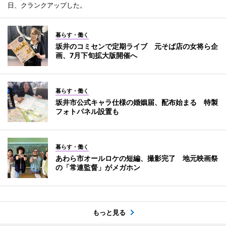
日、クランクアップした。
暮らす・働く
坂井のコミセンで定期ライブ 元そば店の女将ら企
画、7月下旬拡大版開催へ
暮らす・働く
坂井市公式キャラ仕様の婚姻届、配布始まる 特製
フォトパネル設置も
暮らす・働く
あわら市オールロケの短編、撮影完了 地元映画祭
の「常連監督」がメガホン
もっと見る