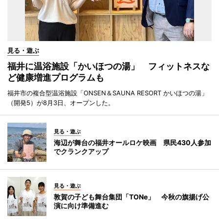
見る・遊ぶ
福井に温浴施設「かいほつの湯」 フィットネスな
ど健康増進プログラムも
福井市の複合型温浴施設「ONSEN＆SAUNA RESORT かいほつの湯」
（開発5）が8月3日、オープンした。
見る・遊ぶ
海辺が舞台の福井オールロケ映画 県民430人参加
でクランクアップ
見る・遊ぶ
敦賀の子ども舞台集団「TONe」 今秋の旗揚げ公
演に向け準備進む