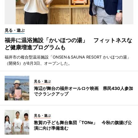
見る・遊ぶ
福井に温浴施設「かいほつの湯」 フィットネスな
ど健康増進プログラムも
福井市の複合型温浴施設「ONSEN＆SAUNA RESORT かいほつの湯」
（開発5）が8月3日、オープンした。
見る・遊ぶ
海辺が舞台の福井オールロケ映画 県民430人参加
でクランクアップ
見る・遊ぶ
敦賀の子ども舞台集団「TONe」 今秋の旗揚げ公
演に向け準備進む