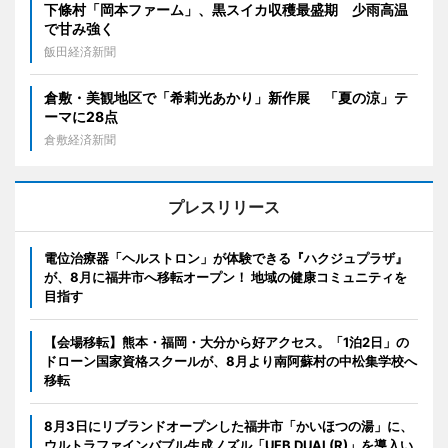
下條村「岡本ファーム」、黒スイカ収穫最盛期 少雨高温
で甘み強く
飯田経済新聞
倉敷・美観地区で「希莉光あかり」新作展 「夏の涼」テ
ーマに28点
倉敷経済新聞
プレスリリース
電位治療器「ヘルストロン」が体験できる『ハクジュプラザ』
が、8月に福井市へ移転オープン！ 地域の健康コミュニティを
目指す
【会場移転】熊本・福岡・大分から好アクセス。「1泊2日」の
ドローン国家資格スクールが、8月より南阿蘇村の中松集学校へ
移転
8月3日にリブランドオープンした福井市「かいほつの湯」に、
ウルトラファインバブル生成ノズル「UFB DUAL(R)」を導入い