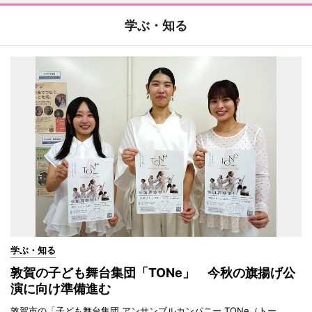
学ぶ・知る
学ぶ・知る
敦賀の子ども舞台集団「TONe」 今秋の旗揚げ公
演に向け準備進む
敦賀市の「子ども舞台集団 アンサンブルカンパニー TONe（トー