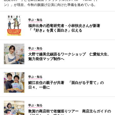
ン）」が現在、今秋の旗揚げ公演に向けた準備を進めている。
学ぶ・知る
福井出身の恐竜研究者・小林快次さんが新著
「『好き』を貫く面白さ」伝える
学ぶ・知る
大野で越美北線語るワークショップ 仁愛短大生、
魅力発信マップ制作へ
学ぶ・知る
鯖江在住の親子が共著 「面白がる子育て」の
日々、一冊に
学ぶ・知る
敦賀の商店街で老舗巡りツアー 商店主らガイドの