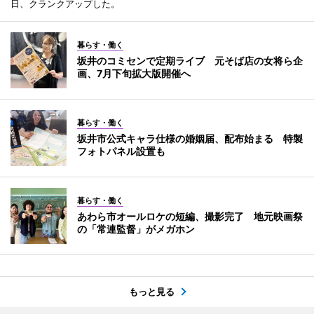
日、クランクアップした。
暮らす・働く
坂井のコミセンで定期ライブ 元そば店の女将ら企
画、7月下旬拡大版開催へ
暮らす・働く
坂井市公式キャラ仕様の婚姻届、配布始まる 特製
フォトパネル設置も
暮らす・働く
あわら市オールロケの短編、撮影完了 地元映画祭
の「常連監督」がメガホン
もっと見る