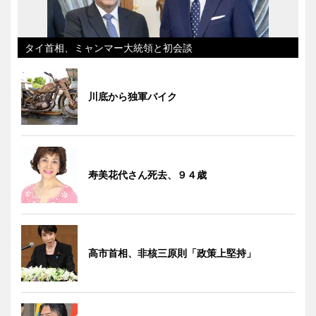
タイ首相、ミャンマー大統領と初会談
川底から独軍バイク
寿美花代さん死去、９４歳
高市首相、非核三原則「政策上堅持」