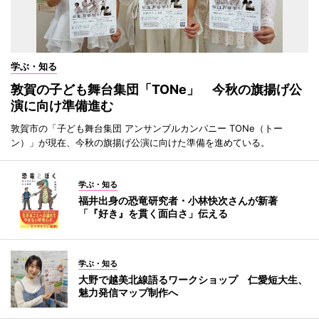
学ぶ・知る
敦賀の子ども舞台集団「TONe」 今秋の旗揚げ公
演に向け準備進む
敦賀市の「子ども舞台集団 アンサンブルカンパニー TONe（トー
ン）」が現在、今秋の旗揚げ公演に向けた準備を進めている。
学ぶ・知る
福井出身の恐竜研究者・小林快次さんが新著
「『好き』を貫く面白さ」伝える
学ぶ・知る
大野で越美北線語るワークショップ 仁愛短大生、
魅力発信マップ制作へ