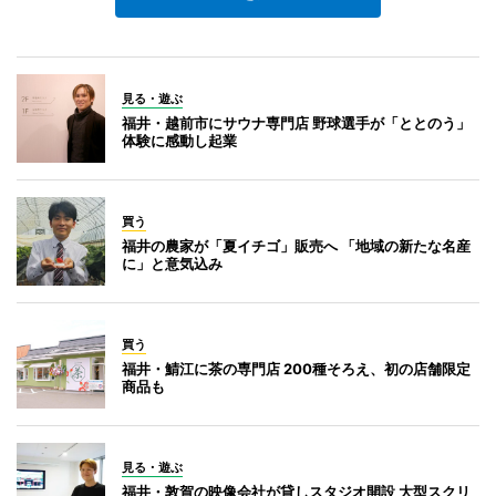
見る・遊ぶ
福井・越前市にサウナ専門店 野球選手が「ととのう」
体験に感動し起業
買う
福井の農家が「夏イチゴ」販売へ 「地域の新たな名産
に」と意気込み
買う
福井・鯖江に茶の専門店 200種そろえ、初の店舗限定
商品も
見る・遊ぶ
福井・敦賀の映像会社が貸しスタジオ開設 大型スクリ