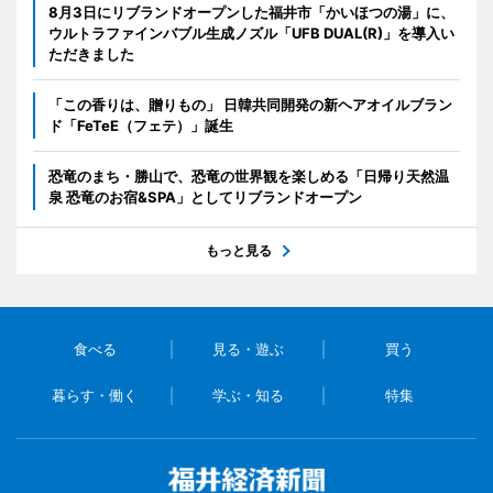
8月3日にリブランドオープンした福井市「かいほつの湯」に、
ウルトラファインバブル生成ノズル「UFB DUAL(R)」を導入い
ただきました
「この香りは、贈りもの」 日韓共同開発の新ヘアオイルブラン
ド「FeTeE（フェテ）」誕生
恐竜のまち・勝山で、恐竜の世界観を楽しめる「日帰り天然温
泉 恐竜のお宿&SPA」としてリブランドオープン
もっと見る
食べる
見る・遊ぶ
買う
暮らす・働く
学ぶ・知る
特集