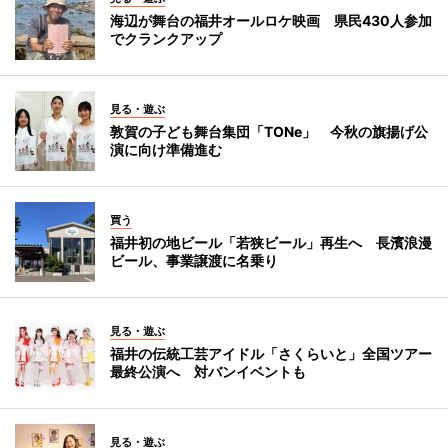
海辺が舞台の福井オールロケ映画 県民430人参加
でクランクアップ
見る・遊ぶ
敦賀の子ども舞台集団「TONe」 今秋の旗揚げ公
演に向け準備進む
買う
福井初の地ビール「若狭ビール」再生へ 長濱浪漫
ビール、事業譲渡に名乗り
見る・遊ぶ
福井の伝統工芸アイドル「さくらいと」全国ツアー
最終公演へ 対バンイベントも
見る・遊ぶ