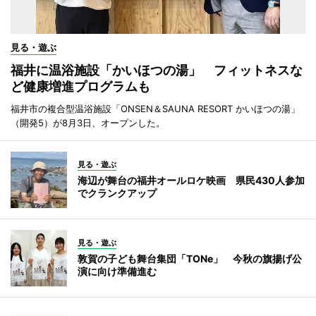
見る・遊ぶ
福井に温浴施設「かいほつの湯」 フィットネスな
ど健康増進プログラムも
福井市の複合型温浴施設「ONSEN＆SAUNA RESORT かいほつの湯」
（開発5）が8月3日、オープンした。
見る・遊ぶ
海辺が舞台の福井オールロケ映画 県民430人参加
でクランクアップ
見る・遊ぶ
敦賀の子ども舞台集団「TONe」 今秋の旗揚げ公
演に向け準備進む