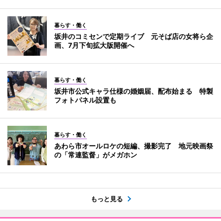
暮らす・働く
坂井のコミセンで定期ライブ 元そば店の女将ら企
画、7月下旬拡大版開催へ
暮らす・働く
坂井市公式キャラ仕様の婚姻届、配布始まる 特製
フォトパネル設置も
暮らす・働く
あわら市オールロケの短編、撮影完了 地元映画祭
の「常連監督」がメガホン
もっと見る