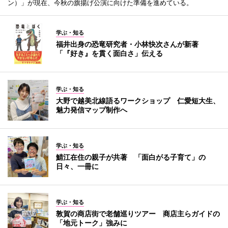
ン）」が現在、今秋の旗揚げ公演に向けた準備を進めている。
学ぶ・知る
福井出身の恐竜研究者・小林快次さんが新著
「『好き』を貫く面白さ」伝える
学ぶ・知る
大野で越美北線語るワークショップ 仁愛短大生、
魅力発信マップ制作へ
学ぶ・知る
鯖江在住の親子が共著 「面白がる子育て」の
日々、一冊に
学ぶ・知る
敦賀の商店街で老舗巡りツアー 商店主らガイドの
「地元トーク」強みに