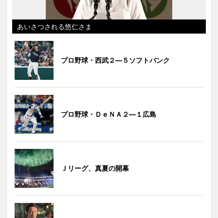
あいさつされる悠仁さま
プロ野球・西武２―５ソフトバンク
プロ野球・ＤｅＮＡ２―１広島
Ｊリーグ、真夏の開幕