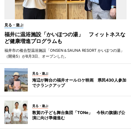
見る・遊ぶ
福井に温浴施設「かいほつの湯」 フィットネスな
ど健康増進プログラムも
福井市の複合型温浴施設「ONSEN＆SAUNA RESORT かいほつの湯」
（開発5）が8月3日、オープンした。
見る・遊ぶ
海辺が舞台の福井オールロケ映画 県民430人参加
でクランクアップ
見る・遊ぶ
敦賀の子ども舞台集団「TONe」 今秋の旗揚げ公
演に向け準備進む