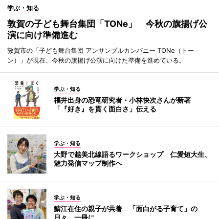
学ぶ・知る
敦賀の子ども舞台集団「TONe」 今秋の旗揚げ公
演に向け準備進む
敦賀市の「子ども舞台集団 アンサンブルカンパニー TONe（トー
ン）」が現在、今秋の旗揚げ公演に向けた準備を進めている。
学ぶ・知る
福井出身の恐竜研究者・小林快次さんが新著
「『好き』を貫く面白さ」伝える
学ぶ・知る
大野で越美北線語るワークショップ 仁愛短大生、
魅力発信マップ制作へ
学ぶ・知る
鯖江在住の親子が共著 「面白がる子育て」の
日々、一冊に