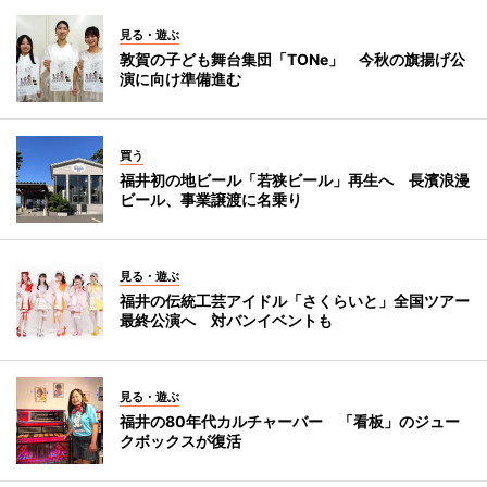
見る・遊ぶ
敦賀の子ども舞台集団「TONe」 今秋の旗揚げ公
演に向け準備進む
買う
福井初の地ビール「若狭ビール」再生へ 長濱浪漫
ビール、事業譲渡に名乗り
見る・遊ぶ
福井の伝統工芸アイドル「さくらいと」全国ツアー
最終公演へ 対バンイベントも
見る・遊ぶ
福井の80年代カルチャーバー 「看板」のジュー
クボックスが復活