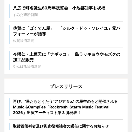
八広で町名誕生60周年祝賀会 小池都知事も祝福
すみだ経済新聞
佐賀に「ばくてん屋」 「シルク・ドゥ・ソレイユ」元パ
フォーマーが指導
佐賀経済新聞
今帰仁・上運天に「ナギッコ」 島ラッキョウやモズクの
加工品販売
やんばる経済新聞
プレスリリース
再び、”星たちとうたう”アジア No.1 の星空のもと開催される
Music &CampFes「Rockroshi Starry Music Festival
2026」出演アーティスト第 3 弾発表！
取締役候補者及び監査役候補者の選任に関するお知らせ