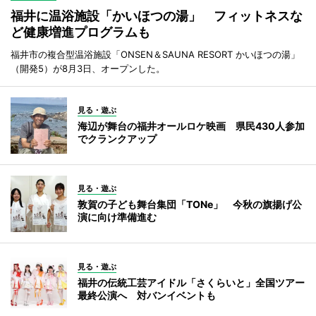
福井に温浴施設「かいほつの湯」 フィットネスな
ど健康増進プログラムも
福井市の複合型温浴施設「ONSEN＆SAUNA RESORT かいほつの湯」
（開発5）が8月3日、オープンした。
見る・遊ぶ
海辺が舞台の福井オールロケ映画 県民430人参加
でクランクアップ
見る・遊ぶ
敦賀の子ども舞台集団「TONe」 今秋の旗揚げ公
演に向け準備進む
見る・遊ぶ
福井の伝統工芸アイドル「さくらいと」全国ツアー
最終公演へ 対バンイベントも