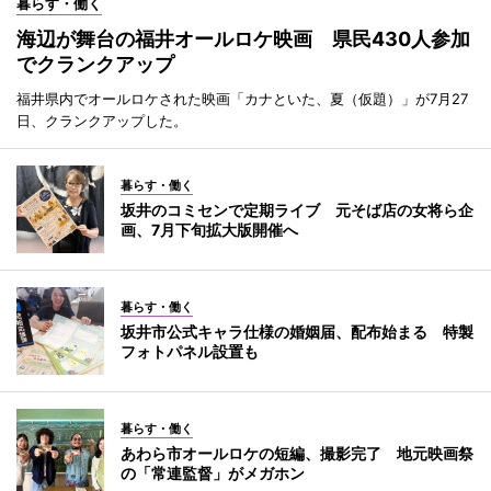
暮らす・働く
海辺が舞台の福井オールロケ映画 県民430人参加
でクランクアップ
福井県内でオールロケされた映画「カナといた、夏（仮題）」が7月27
日、クランクアップした。
暮らす・働く
坂井のコミセンで定期ライブ 元そば店の女将ら企
画、7月下旬拡大版開催へ
暮らす・働く
坂井市公式キャラ仕様の婚姻届、配布始まる 特製
フォトパネル設置も
暮らす・働く
あわら市オールロケの短編、撮影完了 地元映画祭
の「常連監督」がメガホン