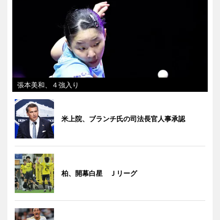
張本美和、４強入り
米上院、ブランチ氏の司法長官人事承認
柏、開幕白星 Ｊリーグ