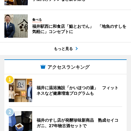
食べる
福井駅西に和食店「鮨とおでん」 「地魚のすしを
気軽に」コンセプトに
もっと見る
アクセスランキング
福井に温浴施設「かいほつの湯」 フィット
ネスなど健康増進プログラムも
福井のすし店が発酵珍味新商品 熟成セイコ
ガニ、27年物古酒セットで