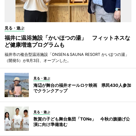
見る・遊ぶ
福井に温浴施設「かいほつの湯」 フィットネスな
ど健康増進プログラムも
福井市の複合型温浴施設「ONSEN＆SAUNA RESORT かいほつの湯」
（開発5）が8月3日、オープンした。
見る・遊ぶ
海辺が舞台の福井オールロケ映画 県民430人参加
でクランクアップ
見る・遊ぶ
敦賀の子ども舞台集団「TONe」 今秋の旗揚げ公
演に向け準備進む