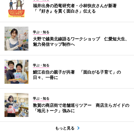
福井出身の恐竜研究者・小林快次さんが新著
「『好き』を貫く面白さ」伝える
学ぶ・知る
大野で越美北線語るワークショップ 仁愛短大生、
魅力発信マップ制作へ
学ぶ・知る
鯖江在住の親子が共著 「面白がる子育て」の
日々、一冊に
学ぶ・知る
敦賀の商店街で老舗巡りツアー 商店主らガイドの
「地元トーク」強みに
もっと見る