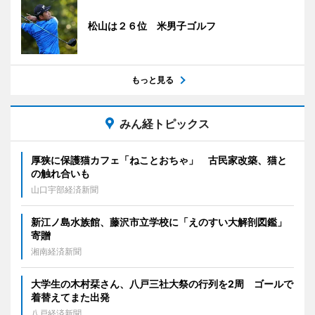
松山は２６位 米男子ゴルフ
もっと見る
みん経トピックス
厚狭に保護猫カフェ「ねことおちゃ」 古民家改築、猫と
の触れ合いも
山口宇部経済新聞
新江ノ島水族館、藤沢市立学校に「えのすい大解剖図鑑」
寄贈
湘南経済新聞
大学生の木村栞さん、八戸三社大祭の行列を2周 ゴールで
着替えてまた出発
八戸経済新聞