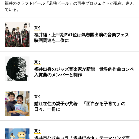
福井のクラフトビール「若狭ビール」の再生プロジェクトが現在、進ん
でいる。
買う
福井経・上半期PV1位は氣志團出演の音楽フェス
映画関連も上位に
買う
福井出身のジャズ音楽家が新譜 世界的作曲コンペ
入賞曲のメンバーと制作
買う
鯖江在住の親子が共著 「面白がる子育て」の
日々、一冊に
買う
坂井市公式キャラ「坂井ほや丸」テーマソング完