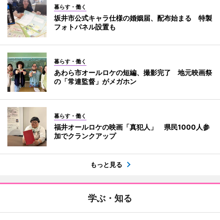
暮らす・働く
坂井市公式キャラ仕様の婚姻届、配布始まる 特製
フォトパネル設置も
暮らす・働く
あわら市オールロケの短編、撮影完了 地元映画祭
の「常連監督」がメガホン
暮らす・働く
福井オールロケの映画「真犯人」 県民1000人参
加でクランクアップ
もっと見る
学ぶ・知る