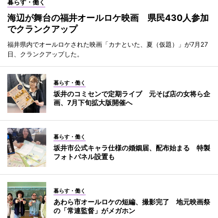
暮らす・働く
海辺が舞台の福井オールロケ映画 県民430人参加
でクランクアップ
福井県内でオールロケされた映画「カナといた、夏（仮題）」が7月27
日、クランクアップした。
暮らす・働く
坂井のコミセンで定期ライブ 元そば店の女将ら企
画、7月下旬拡大版開催へ
暮らす・働く
坂井市公式キャラ仕様の婚姻届、配布始まる 特製
フォトパネル設置も
暮らす・働く
あわら市オールロケの短編、撮影完了 地元映画祭
の「常連監督」がメガホン