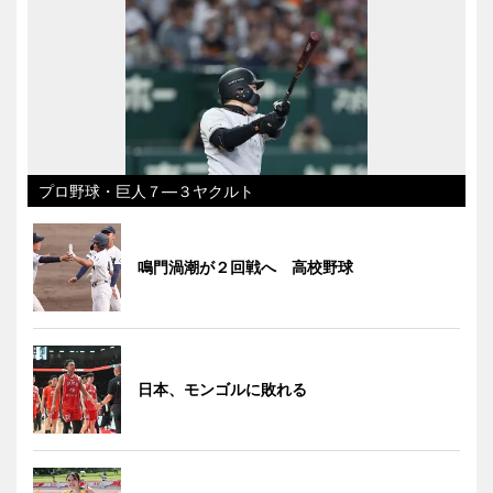
プロ野球・巨人７―３ヤクルト
鳴門渦潮が２回戦へ 高校野球
日本、モンゴルに敗れる