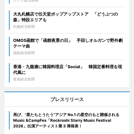
シブヤ経済新聞
大丸札幌店で任天堂ポップアップストア 「どうぶつの
森」特設エリアも
札幌経済新聞
OMO5函館で「函館夜景の日」 手回しオルガンで野外劇
テーマ曲
函館経済新聞
香港・九龍塘に韓国料理店「Social」 韓国定番料理を現
代風に
香港経済新聞
プレスリリース
再び、”星たちとうたう”アジア No.1 の星空のもと開催される
Music &CampFes「Rockroshi Starry Music Festival
2026」出演アーティスト第 3 弾発表！