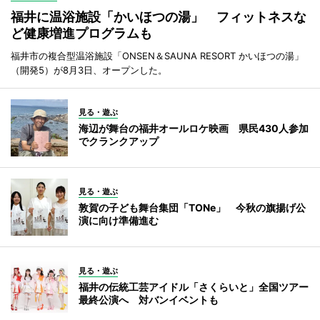
福井に温浴施設「かいほつの湯」 フィットネスな
ど健康増進プログラムも
福井市の複合型温浴施設「ONSEN＆SAUNA RESORT かいほつの湯」
（開発5）が8月3日、オープンした。
見る・遊ぶ
海辺が舞台の福井オールロケ映画 県民430人参加
でクランクアップ
見る・遊ぶ
敦賀の子ども舞台集団「TONe」 今秋の旗揚げ公
演に向け準備進む
見る・遊ぶ
福井の伝統工芸アイドル「さくらいと」全国ツアー
最終公演へ 対バンイベントも