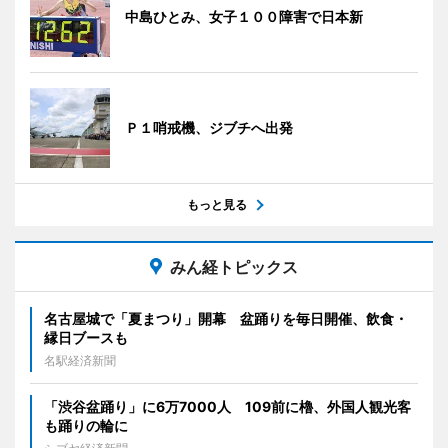
中島ひとみ、女子１００障害で日本新
Ｐ１哨戒機、ジブチへ出発
もっと見る
みん経トピックス
名古屋城で「夏まつり」開幕 盆踊りを毎日開催、飲食・
縁日ブースも
名駅経済新聞
「渋谷盆踊り」に6万7000人 109前に櫓、外国人観光客
も踊りの輪に