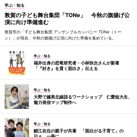
学ぶ・知る
敦賀の子ども舞台集団「TONe」 今秋の旗揚げ公
演に向け準備進む
敦賀市の「子ども舞台集団 アンサンブルカンパニー TONe（トー
ン）」が現在、今秋の旗揚げ公演に向けた準備を進めている。
学ぶ・知る
福井出身の恐竜研究者・小林快次さんが新著
「『好き』を貫く面白さ」伝える
学ぶ・知る
大野で越美北線語るワークショップ 仁愛短大生、
魅力発信マップ制作へ
学ぶ・知る
鯖江在住の親子が共著 「面白がる子育て」の
日々、一冊に