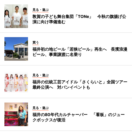
見る・遊ぶ
敦賀の子ども舞台集団「TONe」 今秋の旗揚げ公
演に向け準備進む
買う
福井初の地ビール「若狭ビール」再生へ 長濱浪漫
ビール、事業譲渡に名乗り
見る・遊ぶ
福井の伝統工芸アイドル「さくらいと」全国ツアー
最終公演へ 対バンイベントも
見る・遊ぶ
福井の80年代カルチャーバー 「看板」のジュー
クボックスが復活