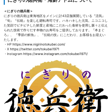
＜にぎりの徳兵衛＞
にぎりの徳兵衛は東海地区をメインに計43店舗展開している『活気』
『旬』『伝統』を楽しむ廻転寿司です。ハキハキした元気、ニコニコし
た笑顔でピチピチした鮮度と産地にこだわった食材を使用し脈々と伝え
られた技術で作りだす本物のお寿司をご提供しております。『本まぐ
ろ』、 『季節の鮮魚』、『伝統の技』にこだわり、お客様をお迎えい
たします。
・HP
https://www.nigirinotokubei.com/
・X
https://twitter.com/tokubei1971
・Instagram
https://www.instagram.com/tokubei1971/