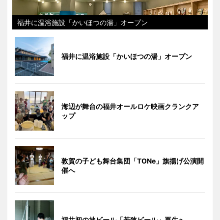
福井に温浴施設「かいほつの湯」オープン
福井に温浴施設「かいほつの湯」オープン
海辺が舞台の福井オールロケ映画クランクア
ップ
敦賀の子ども舞台集団「TONe」旗揚げ公演開
催へ
福井初の地ビール「若狭ビール」再生へ