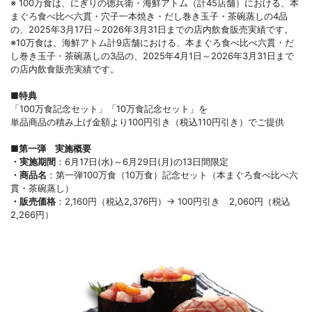
※ 100万食は、にぎりの徳兵衛・海鮮アトム（計45店舗）における、本
まぐろ食べ比べ六貫・穴子一本焼き・だし巻き玉子・茶碗蒸しの4品
の、2025年3月17日～2026年3月31日までの店内飲食販売実績です。
※10万食は、海鮮アトム計9店舗における、本まぐろ食べ比べ六貫・だ
し巻き玉子・茶碗蒸しの3品の、2025年4月1日～2026年3月31日まで
の店内飲食販売実績です。
■特典
「100万食記念セット」「10万食記念セット」を
単品商品の積み上げ金額より100円引き（税込110円引き）でご提供
■第一弾 実施概要
・実施期間
：6月17日(水)～6月29日(月)の13日間限定
・商品名
：第一弾100万食（10万食）記念セット（本まぐろ食べ比べ六
貫・茶碗蒸し）
・販売価格
：2,160円（税込2,376円）→ 100円引き 2,060円（税込
2,266円）