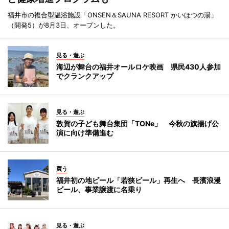
福井市の複合型温浴施設「ONSEN＆SAUNA RESORT かいほつの湯」
（開発5）が8月3日、オープンした。
見る・遊ぶ
海辺が舞台の福井オールロケ映画 県民430人参加
でクランクアップ
見る・遊ぶ
敦賀の子ども舞台集団「TONe」 今秋の旗揚げ公
演に向け準備進む
買う
福井初の地ビール「若狭ビール」再生へ 長濱浪漫
ビール、事業譲渡に名乗り
見る・遊ぶ