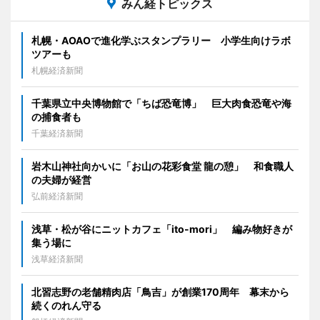
みん経トピックス
札幌・AOAOで進化学ぶスタンプラリー 小学生向けラボ
ツアーも
札幌経済新聞
千葉県立中央博物館で「ちば恐竜博」 巨大肉食恐竜や海
の捕食者も
千葉経済新聞
岩木山神社向かいに「お山の花彩食堂 龍の憩」 和食職人
の夫婦が経営
弘前経済新聞
浅草・松が谷にニットカフェ「ito-mori」 編み物好きが
集う場に
浅草経済新聞
北習志野の老舗精肉店「鳥吉」が創業170周年 幕末から
続くのれん守る