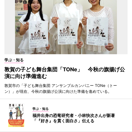
学ぶ・知る
敦賀の子ども舞台集団「TONe」 今秋の旗揚げ公
演に向け準備進む
敦賀市の「子ども舞台集団 アンサンブルカンパニー TONe（トー
ン）」が現在、今秋の旗揚げ公演に向けた準備を進めている。
学ぶ・知る
福井出身の恐竜研究者・小林快次さんが新著
「『好き』を貫く面白さ」伝える