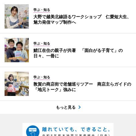
学ぶ・知る
大野で越美北線語るワークショップ 仁愛短大生、
魅力発信マップ制作へ
学ぶ・知る
鯖江在住の親子が共著 「面白がる子育て」の
日々、一冊に
学ぶ・知る
敦賀の商店街で老舗巡りツアー 商店主らガイドの
「地元トーク」強みに
もっと見る