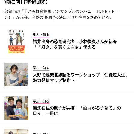
演に向け準備進む
敦賀市の「子ども舞台集団 アンサンブルカンパニー TONe（トー
ン）」が現在、今秋の旗揚げ公演に向けた準備を進めている。
学ぶ・知る
福井出身の恐竜研究者・小林快次さんが新著
「『好き』を貫く面白さ」伝える
学ぶ・知る
大野で越美北線語るワークショップ 仁愛短大生、
魅力発信マップ制作へ
学ぶ・知る
鯖江在住の親子が共著 「面白がる子育て」の
日々、一冊に