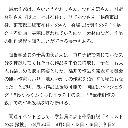
展示作家は、さいとうかおりさん、つだんぼさん、引野
裕詞さん（以上、福井在住）、ひであつさん（越前市出
身、東京都三鷹市在住）の4人。会場には制作の様子を紹
介する動画、実際に使われている画材、素材画など、作品
の制作過程を知ることができる展示もある。
担当学芸員の千葉由美さんは「コロナ禍で閉じていた気
分を揮散してくれそうな作品を中心に構成し、子どもも大
人も楽しめる展示内容とした。福井で作品を発表する機会
の無い作家もおり、地元ゆかりの作家を紹介する場にもな
った」と説明。展示作品は撮影可能で、同館はハッシュタ
グ「#わくわくふくらむイラストの森」「#金津創作の
森」でのSNS投稿を呼び掛ける。
関連イベントとして、学芸員による作品解説「イラスト
の森 探検」（8月30日、9月5日・13日・19日、各日2