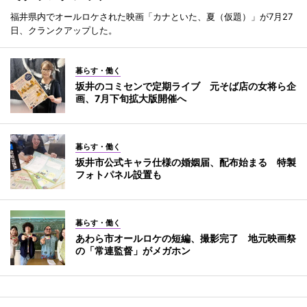
福井県内でオールロケされた映画「カナといた、夏（仮題）」が7月27
日、クランクアップした。
暮らす・働く
坂井のコミセンで定期ライブ 元そば店の女将ら企
画、7月下旬拡大版開催へ
暮らす・働く
坂井市公式キャラ仕様の婚姻届、配布始まる 特製
フォトパネル設置も
暮らす・働く
あわら市オールロケの短編、撮影完了 地元映画祭
の「常連監督」がメガホン