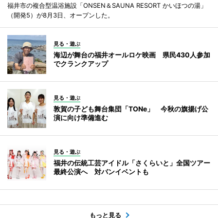
福井市の複合型温浴施設「ONSEN＆SAUNA RESORT かいほつの湯」
（開発5）が8月3日、オープンした。
見る・遊ぶ
海辺が舞台の福井オールロケ映画 県民430人参加
でクランクアップ
見る・遊ぶ
敦賀の子ども舞台集団「TONe」 今秋の旗揚げ公
演に向け準備進む
見る・遊ぶ
福井の伝統工芸アイドル「さくらいと」全国ツアー
最終公演へ 対バンイベントも
もっと見る