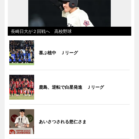
長崎日大が２回戦へ 高校野球
喜ぶ植中 Ｊリーグ
鹿島、逆転で白星発進 Ｊリーグ
あいさつされる悠仁さま