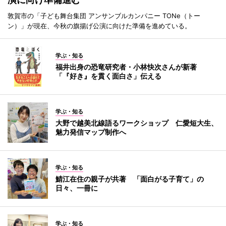
敦賀市の「子ども舞台集団 アンサンブルカンパニー TONe（トー
ン）」が現在、今秋の旗揚げ公演に向けた準備を進めている。
学ぶ・知る
福井出身の恐竜研究者・小林快次さんが新著
「『好き』を貫く面白さ」伝える
学ぶ・知る
大野で越美北線語るワークショップ 仁愛短大生、
魅力発信マップ制作へ
学ぶ・知る
鯖江在住の親子が共著 「面白がる子育て」の
日々、一冊に
学ぶ・知る