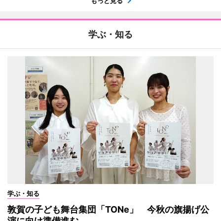
もっと見る
学ぶ・知る
学ぶ・知る
敦賀の子ども舞台集団「TONe」 今秋の旗揚げ公
演に向け準備進む