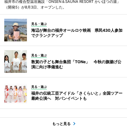
福井市の複合型温浴施設「ONSEN＆SAUNA RESORT かいほつの湯」
（開発5）が8月3日、オープンした。
見る・遊ぶ
海辺が舞台の福井オールロケ映画 県民430人参加
でクランクアップ
見る・遊ぶ
敦賀の子ども舞台集団「TONe」 今秋の旗揚げ公
演に向け準備進む
見る・遊ぶ
福井の伝統工芸アイドル「さくらいと」全国ツアー
最終公演へ 対バンイベントも
もっと見る