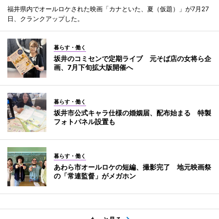
福井県内でオールロケされた映画「カナといた、夏（仮題）」が7月27
日、クランクアップした。
暮らす・働く
坂井のコミセンで定期ライブ 元そば店の女将ら企
画、7月下旬拡大版開催へ
暮らす・働く
坂井市公式キャラ仕様の婚姻届、配布始まる 特製
フォトパネル設置も
暮らす・働く
あわら市オールロケの短編、撮影完了 地元映画祭
の「常連監督」がメガホン