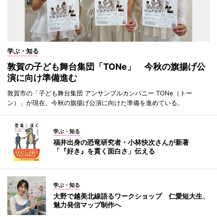
学ぶ・知る
敦賀の子ども舞台集団「TONe」 今秋の旗揚げ公
演に向け準備進む
敦賀市の「子ども舞台集団 アンサンブルカンパニー TONe（トー
ン）」が現在、今秋の旗揚げ公演に向けた準備を進めている。
学ぶ・知る
福井出身の恐竜研究者・小林快次さんが新著
「『好き』を貫く面白さ」伝える
学ぶ・知る
大野で越美北線語るワークショップ 仁愛短大生、
魅力発信マップ制作へ