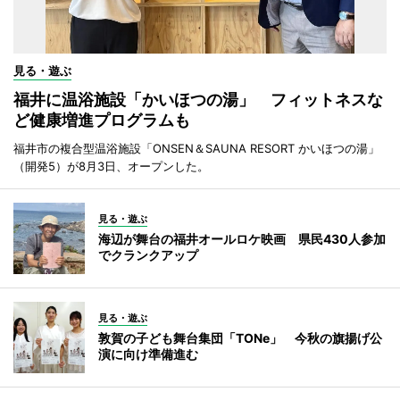
見る・遊ぶ
福井に温浴施設「かいほつの湯」 フィットネスな
ど健康増進プログラムも
福井市の複合型温浴施設「ONSEN＆SAUNA RESORT かいほつの湯」
（開発5）が8月3日、オープンした。
見る・遊ぶ
海辺が舞台の福井オールロケ映画 県民430人参加
でクランクアップ
見る・遊ぶ
敦賀の子ども舞台集団「TONe」 今秋の旗揚げ公
演に向け準備進む