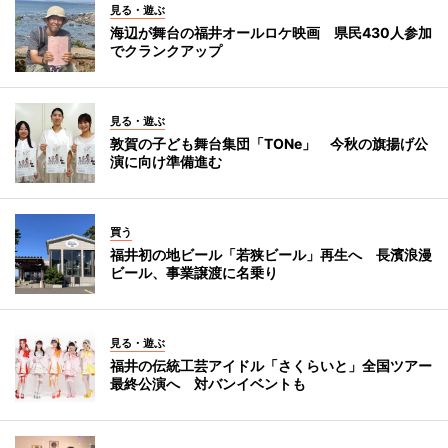
見る・遊ぶ
海辺が舞台の福井オールロケ映画 県民430人参加
でクランクアップ
見る・遊ぶ
敦賀の子ども舞台集団「TONe」 今秋の旗揚げ公
演に向け準備進む
買う
福井初の地ビール「若狭ビール」再生へ 長濱浪漫
ビール、事業譲渡に名乗り
見る・遊ぶ
福井の伝統工芸アイドル「さくらいと」全国ツアー
最終公演へ 対バンイベントも