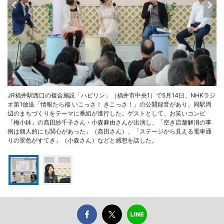
JR福井駅西口の複合施設「ハピリン」（福井市中央1）で5月14日、NHKラジ
オ第1放送「情報たら福 いこっさ！ きこっさ！」の公開録音があり、同駅周
辺のまちづくりをテーマに番組が進行した。ゲストとして、お笑いコンビ
「梅小鉢」の高田紗千子さん・小森麻由さんが出演し、「空き店舗解消の事
例は個人的にも関心があった」（高田さん）、「ステージから見える電車通
りの景色がすてき」（小森さん）などと感想を話した。