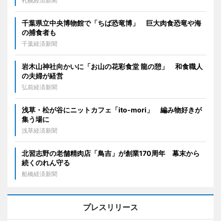
札幌経済新聞
千葉県立中央博物館で「ちば恐竜博」 巨大肉食恐竜や海
の捕食者も
千葉経済新聞
岩木山神社向かいに「お山の花彩食堂 龍の憩」 和食職人
の夫婦が経営
弘前経済新聞
浅草・松が谷にニットカフェ「ito-mori」 編み物好きが
集う場に
浅草経済新聞
北習志野の老舗精肉店「鳥吉」が創業170周年 幕末から
続くのれん守る
船橋経済新聞
プレスリリース