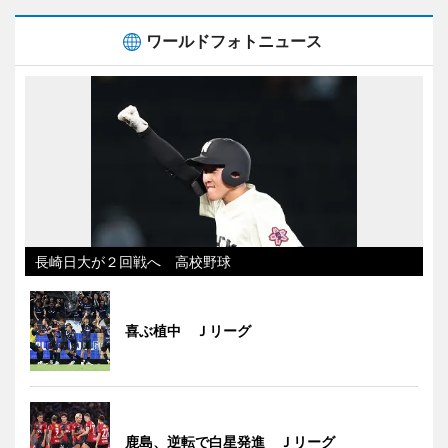
ワールドフォトニュース
長崎日大が２回戦へ 高校野球
喜ぶ植中 Ｊリーグ
鹿島、逆転で白星発進 Ｊリーグ