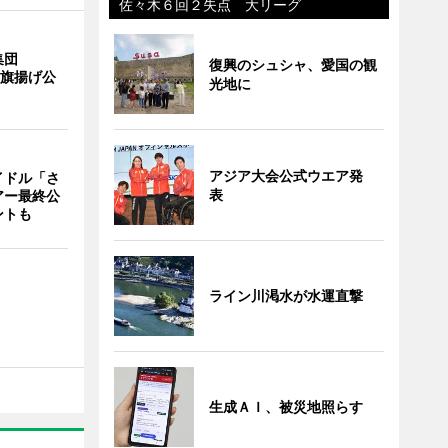
佐々木６回２失点 大リーグ
集団
復興のシュシャ、愛国の観
の旗揚げ公
光地に
アジア大会公式ウエア発
イドル「さ
表
アー最終公
ントも
ライン川渇水が水運直撃
生成ＡＩ、被災地照らす