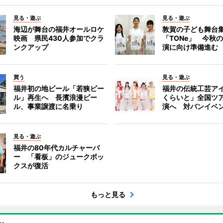
見る・遊ぶ
見る・遊ぶ
海辺が舞台の福井オールロケ
敦賀の子ども舞台
映画 県民430人参加でクラ
「TONe」 今秋
ンクアップ
演に向け準備進む
買う
見る・遊ぶ
福井初の地ビール「若狭ビー
福井の伝統工芸ア
ル」再生へ 長濱浪漫ビー
くらいと」全国ツ
ル、事業譲渡に名乗り
演へ 対バンイベ
見る・遊ぶ
福井の80年代カルチャーバ
ー 「看板」のジュークボッ
クスが復活
もっと見る