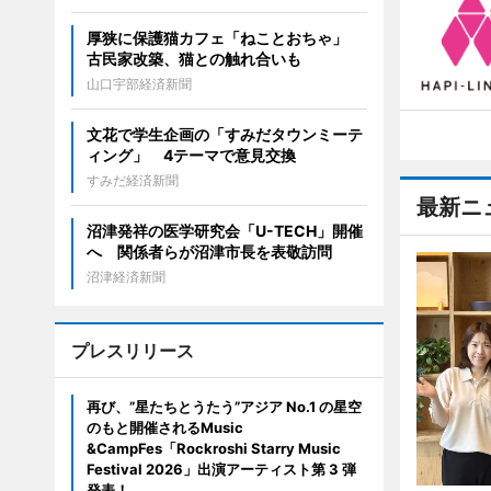
厚狭に保護猫カフェ「ねことおちゃ」
古民家改築、猫との触れ合いも
山口宇部経済新聞
文花で学生企画の「すみだタウンミーテ
ィング」 4テーマで意見交換
すみだ経済新聞
最新ニ
沼津発祥の医学研究会「U-TECH」開催
へ 関係者らが沼津市長を表敬訪問
沼津経済新聞
プレスリリース
再び、”星たちとうたう”アジア No.1 の星空
のもと開催されるMusic
&CampFes「Rockroshi Starry Music
Festival 2026」出演アーティスト第 3 弾
発表！