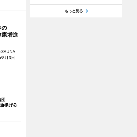
もっと見る
つの
健康増進
SAUNA
が8月3日、
集団
の旗揚げ公