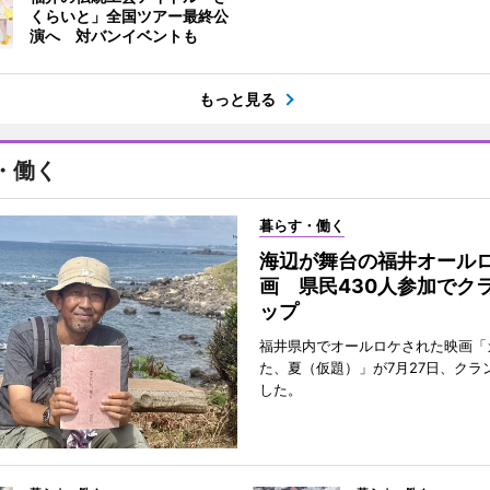
くらいと」全国ツアー最終公
演へ 対バンイベントも
もっと見る
・働く
暮らす・働く
海辺が舞台の福井オール
画 県民430人参加でク
ップ
福井県内でオールロケされた映画「
た、夏（仮題）」が7月27日、クラ
した。