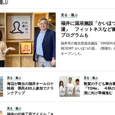
遊ぶ
見る・遊ぶ
福井に温浴施設「かいほ
湯」 フィットネスなど
プログラムも
福井市の複合型温浴施設「ONSEN＆
RESORT かいほつの湯」（開発5）
オープンした。
見る・遊ぶ
見る・遊ぶ
海辺が舞台の福井オールロケ
敦賀の子ども舞台
映画 県民430人参加でクラ
「TONe」 今秋
ンクアップ
演に向け準備進む
見る・遊ぶ
福井の伝統工芸アイドル「さ