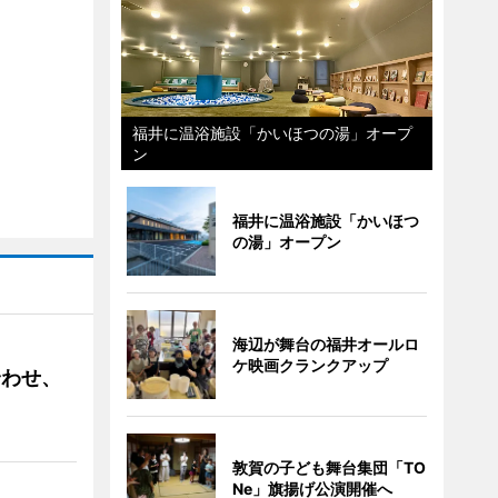
福井に温浴施設「かいほつの湯」オープ
ン
福井に温浴施設「かいほつ
の湯」オープン
海辺が舞台の福井オールロ
ケ映画クランクアップ
合わせ、
敦賀の子ども舞台集団「TO
Ne」旗揚げ公演開催へ