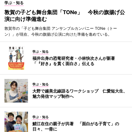
学ぶ・知る
敦賀の子ども舞台集団「TONe」 今秋の旗揚げ公
演に向け準備進む
敦賀市の「子ども舞台集団 アンサンブルカンパニー TONe（トー
ン）」が現在、今秋の旗揚げ公演に向けた準備を進めている。
学ぶ・知る
福井出身の恐竜研究者・小林快次さんが新著
「『好き』を貫く面白さ」伝える
学ぶ・知る
大野で越美北線語るワークショップ 仁愛短大生、
魅力発信マップ制作へ
学ぶ・知る
鯖江在住の親子が共著 「面白がる子育て」の
日々、一冊に