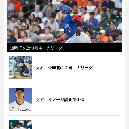
適時打を放つ岡本 大リーグ
大谷、今季初の２発 大リーグ
大谷、イメージ調査で１位