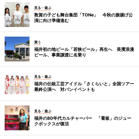
見る・遊ぶ
敦賀の子ども舞台集団「TONe」 今秋の旗揚げ公
演に向け準備進む
買う
福井初の地ビール「若狭ビール」再生へ 長濱浪漫
ビール、事業譲渡に名乗り
見る・遊ぶ
福井の伝統工芸アイドル「さくらいと」全国ツアー
最終公演へ 対バンイベントも
見る・遊ぶ
福井の80年代カルチャーバー 「看板」のジュー
クボックスが復活