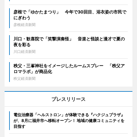
彦根で「ゆかたまつり」 今年で30回目、浴衣姿の市民で
にぎわう
彦根経済新聞
川口・歓喜院で「笑撃演奏怪」 音楽と怪談と漫才で夏の
夜を彩る
川口経済新聞
秩父・三峯神社をイメージしたルームスプレー 「秩父ア
ロマラボ」が商品化
秩父経済新聞
プレスリリース
電位治療器「ヘルストロン」が体験できる『ハクジュプラザ』
が、8月に福井市へ移転オープン！ 地域の健康コミュニティを
目指す