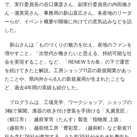
で、実行委員長の谷口康彦さん、副実行委員長の内田徹さ
ん・瀧英晃さん、事務局の新山直広さん、各産地のリーダ
ーらが、イベント概要や開催に向けての意気込みなどを話
した。
新山さんは「ものづくりの魅力を伝え、産地のファンを
増やすこと」「次世代が働きたいと思える、持続可能な社
会を実現すること」など、「RENEW 5カ条」の下で運営
を続けてきたと解説。工房ショップ11店の新規開業があっ
たことや、県内外から6人の新規雇用が生まれたことな
ど、過去4年間の実績も紹介した。
プログラムは、工場見学、ワークショップ、ショップの
3軸で展開。漆器の吹き付け塗装を手掛ける「丸廣意匠」
（鯖江市）、越前箪笥（たんす）製造「指物屋 上坂」
（越前市）、越前焼工房「豊彩窯」（越前町）など新規11
社を含む76社が参加する。うち約35社がそれぞれ趣向を