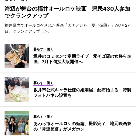
海辺が舞台の福井オールロケ映画 県民430人参加
でクランクアップ
福井県内でオールロケされた映画「カナといた、夏（仮題）」が7月27
日、クランクアップした。
暮らす・働く
坂井のコミセンで定期ライブ 元そば店の女将ら企
画、7月下旬拡大版開催へ
暮らす・働く
坂井市公式キャラ仕様の婚姻届、配布始まる 特製
フォトパネル設置も
暮らす・働く
あわら市オールロケの短編、撮影完了 地元映画祭
の「常連監督」がメガホン