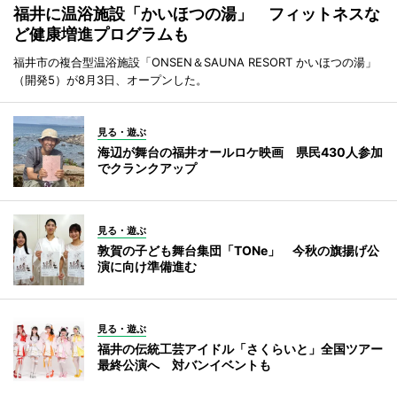
福井に温浴施設「かいほつの湯」 フィットネスな
ど健康増進プログラムも
福井市の複合型温浴施設「ONSEN＆SAUNA RESORT かいほつの湯」
（開発5）が8月3日、オープンした。
見る・遊ぶ
海辺が舞台の福井オールロケ映画 県民430人参加
でクランクアップ
見る・遊ぶ
敦賀の子ども舞台集団「TONe」 今秋の旗揚げ公
演に向け準備進む
見る・遊ぶ
福井の伝統工芸アイドル「さくらいと」全国ツアー
最終公演へ 対バンイベントも