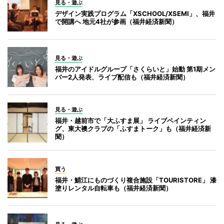
見る・遊ぶ
デザイン実践プログラム「XSCHOOL/XSEMI」、福井
で開講へ 地元4社が参画（福井経済新聞）
見る・遊ぶ
福井のアイドルグループ「さくらいと」始動 第1期メン
バー2人発表、ライブ配信も（福井経済新聞）
見る・遊ぶ
福井・越前市で「大ふすま展」 ライブペインティン
グ、東大襖クラブの「ふすまトーク」も（福井経済新
聞）
買う
福井・鯖江にものづくり複合施設「TOURISTORE」 漆
塗りレンタル自転車も（福井経済新聞）