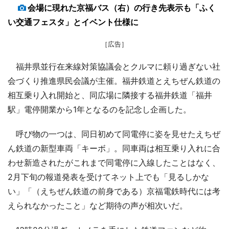
会場に現れた京福バス（右）の行き先表示も「ふく
い交通フェスタ」とイベント仕様に
［広告］
福井県並行在来線対策協議会とクルマに頼り過ぎない社
会づくり推進県民会議が主催。福井鉄道とえちぜん鉄道の
相互乗り入れ開始と、同広場に隣接する福井鉄道「福井
駅」電停開業から1年となるのを記念し企画した。
呼び物の一つは、同日初めて同電停に姿を見せたえちぜ
ん鉄道の新型車両「キーボ」。同車両は相互乗り入れに合
わせ新造されたがこれまで同電停に入線したことはなく、
2月下旬の報道発表を受けてネット上でも「見るしかな
い」「（えちぜん鉄道の前身である）京福電鉄時代には考
えられなかったこと」など期待の声が相次いだ。