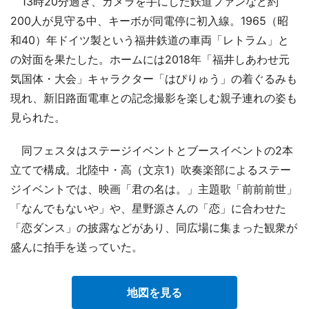
13時20分過ぎ、カメラを手にした鉄道ファンなど約
200人が見守る中、キーボが同電停に初入線。1965（昭
和40）年ドイツ製という福井鉄道の車両「レトラム」と
の対面を果たした。ホームには2018年「福井しあわせ元
気国体・大会」キャラクター「はぴりゅう」の着ぐるみも
現れ、新旧路面電車との記念撮影を楽しむ親子連れの姿も
見られた。
同フェスタはステージイベントとブースイベントの2本
立てで構成。北陸中・高（文京1）吹奏楽部によるステー
ジイベントでは、映画「君の名は。」主題歌「前前前世」
「なんでもないや」や、星野源さんの「恋」に合わせた
「恋ダンス」の披露などがあり、同広場に集まった観衆が
盛んに拍手を送っていた。
地図を見る