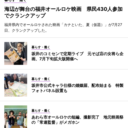
海辺が舞台の福井オールロケ映画 県民430人参加
でクランクアップ
福井県内でオールロケされた映画「カナといた、夏（仮題）」が7月27
日、クランクアップした。
暮らす・働く
坂井のコミセンで定期ライブ 元そば店の女将ら企
画、7月下旬拡大版開催へ
暮らす・働く
坂井市公式キャラ仕様の婚姻届、配布始まる 特製
フォトパネル設置も
暮らす・働く
あわら市オールロケの短編、撮影完了 地元映画祭
の「常連監督」がメガホン