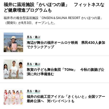
福井に温浴施設「かいほつの湯」 フィットネスな
ど健康増進プログラムも
福井市の複合型温浴施設「ONSEN＆SAUNA RESORT かいほつの湯」
（開発5）が8月3日、オープンした。
見る・遊ぶ
海辺が舞台の福井オールロケ映画 県民430人参加
でクランクアップ
見る・遊ぶ
敦賀の子ども舞台集団「TONe」 今秋の旗揚げ公
演に向け準備進む
見る・遊ぶ
福井の伝統工芸アイドル「さくらいと」全国ツアー
最終公演へ 対バンイベントも