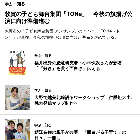
学ぶ・知る
敦賀の子ども舞台集団「TONe」 今秋の旗揚げ公
演に向け準備進む
敦賀市の「子ども舞台集団 アンサンブルカンパニー TONe（トー
ン）」が現在、今秋の旗揚げ公演に向けた準備を進めている。
学ぶ・知る
福井出身の恐竜研究者・小林快次さんが新著
「『好き』を貫く面白さ」伝える
学ぶ・知る
大野で越美北線語るワークショップ 仁愛短大生、
魅力発信マップ制作へ
学ぶ・知る
鯖江在住の親子が共著 「面白がる子育て」の
日々、一冊に