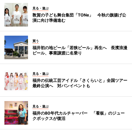
見る・遊ぶ
敦賀の子ども舞台集団「TONe」 今秋の旗揚げ公
演に向け準備進む
買う
福井初の地ビール「若狭ビール」再生へ 長濱浪漫
ビール、事業譲渡に名乗り
見る・遊ぶ
福井の伝統工芸アイドル「さくらいと」全国ツアー
最終公演へ 対バンイベントも
見る・遊ぶ
福井の80年代カルチャーバー 「看板」のジュー
クボックスが復活