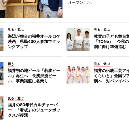
オープンした。
見る・遊ぶ
見る・遊ぶ
海辺が舞台の福井オールロケ
敦賀の子ども舞台
映画 県民430人参加でクラ
「TONe」 今秋
ンクアップ
演に向け準備進む
買う
見る・遊ぶ
福井初の地ビール「若狭ビー
福井の伝統工芸ア
ル」再生へ 長濱浪漫ビー
くらいと」全国ツ
ル、事業譲渡に名乗り
演へ 対バンイベ
見る・遊ぶ
福井の80年代カルチャーバ
ー 「看板」のジュークボッ
クスが復活