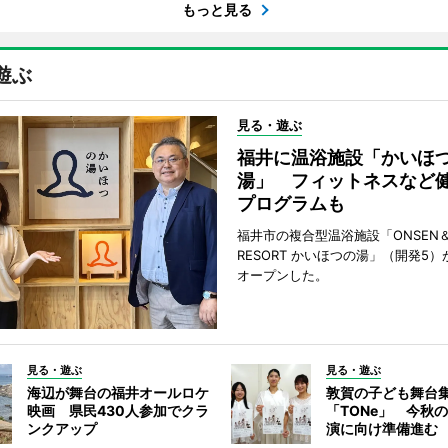
もっと見る
遊ぶ
見る・遊ぶ
福井に温浴施設「かいほ
湯」 フィットネスなど
プログラムも
福井市の複合型温浴施設「ONSEN＆
RESORT かいほつの湯」（開発5）
オープンした。
見る・遊ぶ
見る・遊ぶ
海辺が舞台の福井オールロケ
敦賀の子ども舞台
映画 県民430人参加でクラ
「TONe」 今秋
ンクアップ
演に向け準備進む