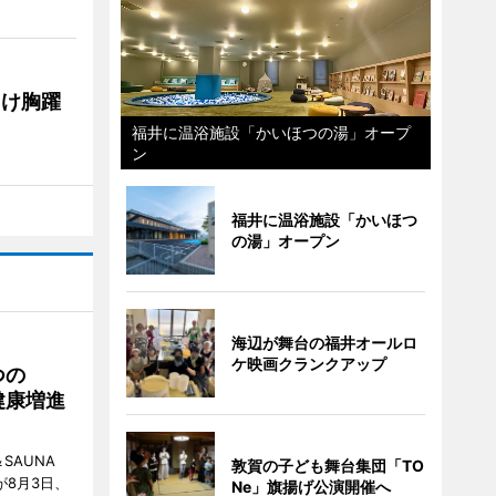
向け胸躍
福井に温浴施設「かいほつの湯」オープ
ン
福井に温浴施設「かいほつ
の湯」オープン
海辺が舞台の福井オールロ
ケ映画クランクアップ
つの
健康増進
SAUNA
敦賀の子ども舞台集団「TO
が8月3日、
Ne」旗揚げ公演開催へ