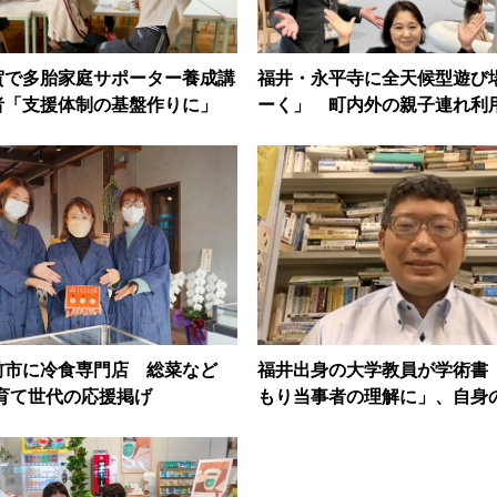
賀で多胎家庭サポーター養成講
福井・永平寺に全天候型遊び
者「支援体制の基盤作りに」
ーく」 町内外の親子連れ利
前市に冷食専門店 総菜など
福井出身の大学教員が学術書
育て世代の応援掲げ
もり当事者の理解に」、自身