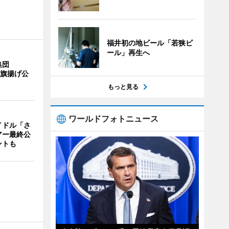
福井初の地ビール「若狭ビ
ール」再生へ
集団
の旗揚げ公
もっと見る
ワールドフォトニュース
イドル「さ
アー最終公
ントも