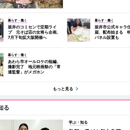
暮らす・働く
暮らす・働く
坂井のコミセンで定期ライ
坂井市公式キャラ
ブ 元そば店の女将ら企画、
届、配布始まる 
7月下旬拡大版開催へ
パネル設置も
暮らす・働く
あわら市オールロケの短編、
撮影完了 地元映画祭の「常
連監督」がメガホン
もっと見る
知る
学ぶ・知る