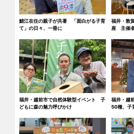
鯖江在住の親子が共著 「面白がる子育
福井・敦
て」の日々、一冊に
座 主催
福井・越前市で自然体験型イベント 子
福井・越
どもに森の魅力呼びかけ
50種、子