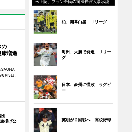
米上院、ブランチ氏の司法長官人事承認
柏、開幕白星 Ｊリーグ
つの
町田、大勝で発進 Ｊリー
健康増進
グ
SAUNA
が8月3日、
日本、豪州に惜敗 ラグビ
ー
集団
英明が２回戦へ 高校野球
の旗揚げ公