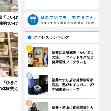
場「えいぱ
用呼びかけ
アクセスランキング
福井に温浴施設「かいほつ
の湯」 フィットネスなど
健康増進プログラムも
福井のすし店が発酵珍味新
 「ひきこ
商品 熟成セイコガニ、27
の体験交え
年物古酒セットで
福井・勝山に青果市場とカ