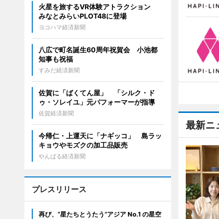
火星を旅するVR体験アトラクション
みなとみらいPLOT48に登場
ヨコハマ経済新聞
八広で町名誕生60周年祝賀会 小池都
知事も祝福
すみだ経済新聞
佐賀に「ばくてん屋」 「シルク・ド
ゥ・ソレイユ」元パフォーマーが指導
佐賀経済新聞
最新ニ
今帰仁・上運天に「ナギッコ」 島ラッ
キョウやモズクの加工品販売
やんばる経済新聞
プレスリリース
再び、”星たちとうたう”アジア No.1 の星空