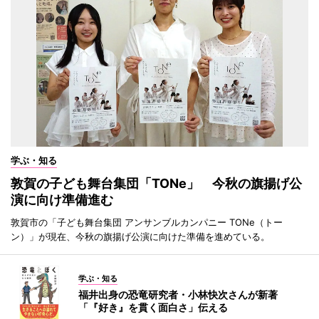
学ぶ・知る
敦賀の子ども舞台集団「TONe」 今秋の旗揚げ公
演に向け準備進む
敦賀市の「子ども舞台集団 アンサンブルカンパニー TONe（トー
ン）」が現在、今秋の旗揚げ公演に向けた準備を進めている。
学ぶ・知る
福井出身の恐竜研究者・小林快次さんが新著
「『好き』を貫く面白さ」伝える