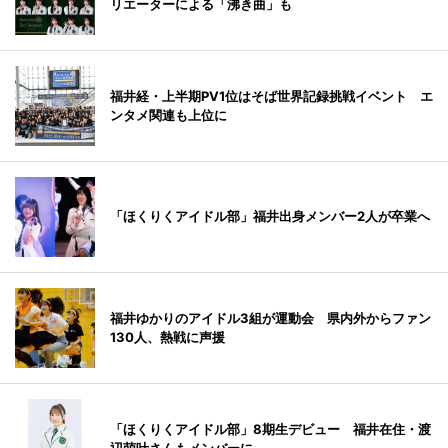
リエーターによる「沸き曲」も
福井経・上半期PV1位はそば世界記録挑戦イベント エ
ンタメ関連も上位に
「ほくりくアイドル部」福井出身メンバー2人が卒業へ
福井ゆかりのアイドル3組が運動会 県内外からファン
130人、熱戦に声援
「ほくりくアイドル部」8期生デビュー 福井在住・渡