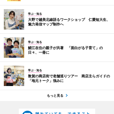
学ぶ・知る
大野で越美北線語るワークショップ 仁愛短大生、
魅力発信マップ制作へ
学ぶ・知る
鯖江在住の親子が共著 「面白がる子育て」の
日々、一冊に
学ぶ・知る
敦賀の商店街で老舗巡りツアー 商店主らガイドの
「地元トーク」強みに
もっと見る