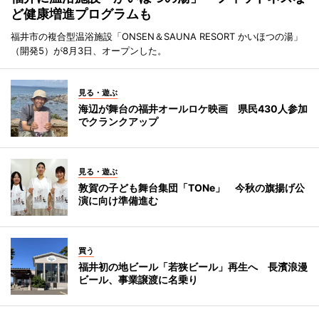
ど健康増進プログラムも
福井市の複合型温浴施設「ONSEN＆SAUNA RESORT かいほつの湯」
（開発5）が8月3日、オープンした。
見る・遊ぶ
海辺が舞台の福井オールロケ映画 県民430人参加
でクランクアップ
見る・遊ぶ
敦賀の子ども舞台集団「TONe」 今秋の旗揚げ公
演に向け準備進む
買う
福井初の地ビール「若狭ビール」再生へ 長濱浪漫
ビール、事業譲渡に名乗り